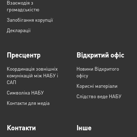
Взаємодія з
громадськістю
Запобігання корупції
Декларації
Пресцентр
Відкритий офіс
Координація зовнішніх
Новини Відкритого
комунікацій між НАБУ і
офісу
САП
Корисні матеріали
Cимволіка НАБУ
Слідство веде НАБУ
Контакти для медіа
Контакти
Інше