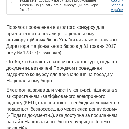
Керівник Підрозділу детективів інформаційної
Керівник П
безпеки Національного антикорупційного бюро
безпеки Н
України
України
Порядок проведення відкритого конкурсу для
призначення на посади у Національному
антикорупційному бюро України визначено наказом
Директора Національного бюро від 31 травня 2017
року № 123-О (зі змінами).
Особи, які бажають взяти участь у конкурсі, подають
документи, визначені Порядком проведення
відкритого конкурсу для призначення на посади у
Національному бюро.
Електронна заява для участі у конкурсі, підписана з
використанням кваліфікованого електронного
підпису (КЕП), скановані копії необхідних документів
подаються безпосередньо через електронну форму
(«Подати документи»), яка доступна за посиланням
на сайті Національного бюро у рубриці «Перелік
вакансій»