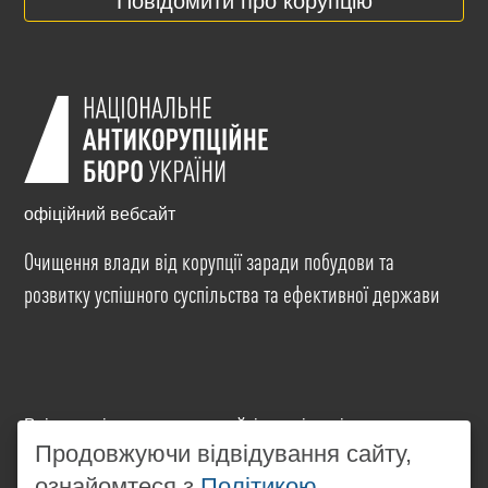
Повідомити про корупцію
офіційний вебсайт
Очищення влади від корупції заради побудови та
розвитку успішного суспільства та ефективної держави
Всі матеріали на цьому сайті розміщені на умовах
ліцензії
Creative Commons Attribution-NonCommercial-
Продовжуючи відвідування сайту,
NoDerivatives 4.0 International
. Використання будь-
ознайомтеся з
Політикою