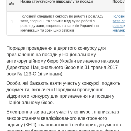
Назва структурного підрозділу та посади
Профіль 
з/п
Головний спеціаліст сектору по роботі з розгляду
Головний с
заяв, звернень та запитів відділу по роботі з
заяв, зверн
розгляду заяв, звернень та запитів Управління
розгляду з
комунікацій та зовнішніх зв'язків
комунікацій
Порядок проведення відкритого конкурсу для
призначення на посади у Національному
антикорупційному бюро України визначено наказом
Директора Національного бюро від 31 травня 2017
року № 123-О (зі змінами).
Особи, які бажають взяти участь у конкурсі, подають
документи, визначені Порядком проведення
відкритого конкурсу для призначення на посади у
Національному бюро.
Електронна заява для участі у конкурсі, підписана з
використанням кваліфікованого електронного
підпису (КЕП), скановані копії необхідних документів