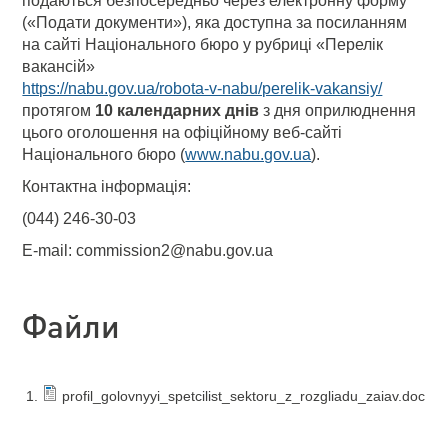
подаються безпосередньо через електронну форму
(«Подати документи»), яка доступна за посиланням
на сайті Національного бюро у рубриці «Перелік
вакансій»
https://nabu.gov.ua/robota-v-nabu/perelik-vakansiy/
протягом
10 календарних днів
з дня оприлюднення
цього оголошення на офіційному веб-сайті
Національного бюро (
www.nabu.gov.ua
).
Контактна інформація:
(044) 246-30-03
E-mail: commission2@nabu.gov.ua
Файли
profil_golovnyyi_spetcilist_sektoru_z_rozgliadu_zaiav.doc