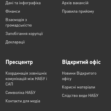
Дані та інфографіка
Архів вакансій
Фінанси
Правила прийому
Взаємодія з
громадськістю
Запобігання корупції
Декларації
Пресцентр
Відкритий офіс
Координація зовнішніх
Новини Відкритого
комунікацій між НАБУ і
офісу
САП
Корисні матеріали
Cимволіка НАБУ
Слідство веде НАБУ
Контакти для медіа