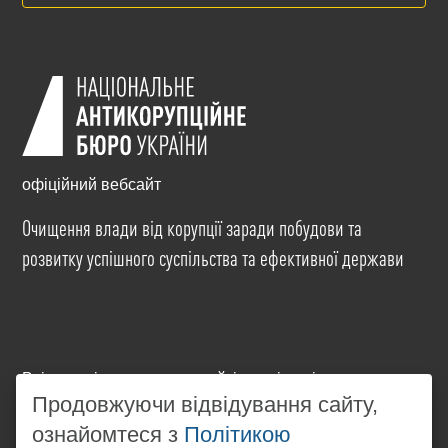
офіційний вебсайт
Очищення влади від корупції заради побудови та
розвитку успішного суспільства та ефективної держави
Всі матеріали на цьому сайті розміщені на умовах
ліцензії
Creative Commons Attribution-NonCommercial-
Продовжуючи відвідування сайту,
NoDerivatives 4.0 International
. Використання будь-
ознайомтеся з
Політикою
яких матеріалів, розміщених на сайті, дозволяється