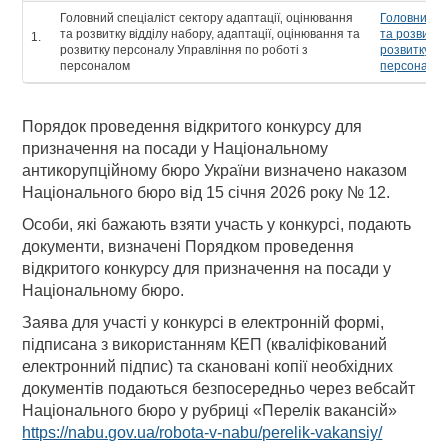
Головний спеціаліст сектору адаптації‚ оцінювання
Головний сп
та розвитку відділу набору, адаптації, оцінювання та
та розвитку
1.
розвитку персоналу Управління по роботі з
розвитку пе
персоналом
персонало
Порядок проведення відкритого конкурсу для
призначення на посади у Національному
антикорупційному бюро України визначено наказом
Національного бюро від 15 січня 2026 року № 12.
Особи, які бажають взяти участь у конкурсі, подають
документи, визначені Порядком проведення
відкритого конкурсу для призначення на посади у
Національному бюро.
Заява для участі у конкурсі в електронній формі,
підписана з використанням КЕП (кваліфікований
електронний підпис) та скановані копії необхідних
документів подаються безпосередньо через вебсайт
Національного бюро у рубриці «Перелік вакансій»
https://nabu.gov.ua/robota-v-nabu/perelik-vakansiy/