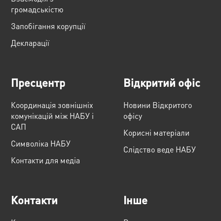
громадськістю
Запобігання корупції
Декларації
Пресцентр
Відкритий офіс
Координація зовнішніх
Новини Відкритого
комунікацій між НАБУ і
офісу
САП
Корисні матеріали
Cимволіка НАБУ
Слідство веде НАБУ
Контакти для медіа
Контакти
Інше