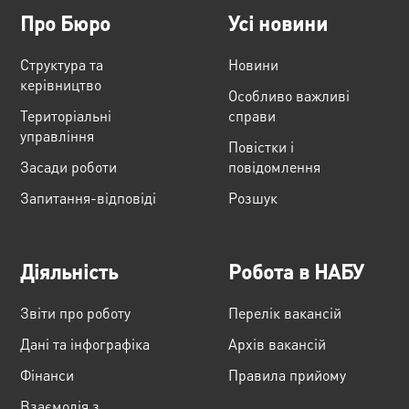
Про Бюро
Усі новини
Структура та
Новини
керівництво
Особливо важливі
Територіальні
справи
управління
Повістки і
Засади роботи
повідомлення
Запитання-відповіді
Розшук
Діяльність
Робота в НАБУ
Звіти про роботу
Перелік вакансій
Дані та інфографіка
Архів вакансій
Фінанси
Правила прийому
Взаємодія з