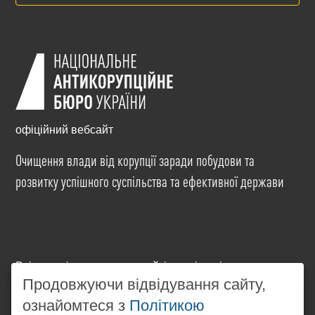
офіційний вебсайт
Очищення влади від корупції заради побудови та
розвитку успішного суспільства та ефективної держави
Всі матеріали на цьому сайті розміщені на умовах
ліцензії
Creative Commons Attribution-NonCommercial-
Продовжуючи відвідування сайту,
NoDerivatives 4.0 International
. Використання будь-
ознайомтеся з
Політикою
яких матеріалів, розміщених на сайті, дозволяється