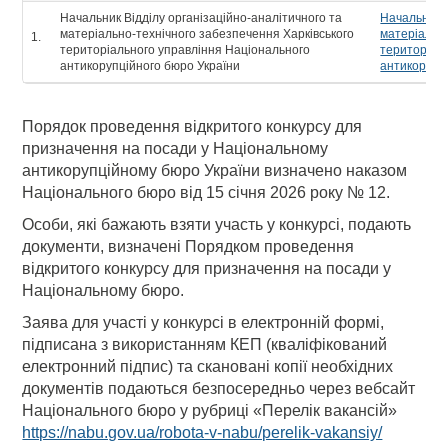
Начальник Відділу організаційно-аналітичного та
Начальник В
матеріально-технічного забезпечення Харківського
матеріально
1.
територіального управління Національного
територіал
антикорупційного бюро України
антикорупц
Порядок проведення відкритого конкурсу для
призначення на посади у Національному
антикорупційному бюро України визначено наказом
Національного бюро від 15 січня 2026 року № 12.
Особи, які бажають взяти участь у конкурсі, подають
документи, визначені Порядком проведення
відкритого конкурсу для призначення на посади у
Національному бюро.
Заява для участі у конкурсі в електронній формі,
підписана з використанням КЕП (кваліфікований
електронний підпис) та скановані копії необхідних
документів подаються безпосередньо через вебсайт
Національного бюро у рубриці «Перелік вакансій»
https://nabu.gov.ua/robota-v-nabu/perelik-vakansiy/