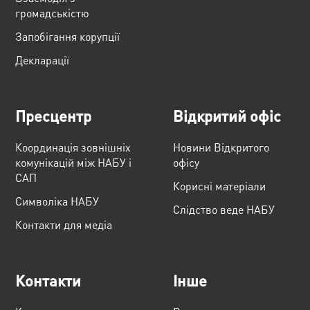
громадськістю
Запобігання корупції
Декларації
Пресцентр
Відкритий офіс
Координація зовнішніх
Новини Відкритого
комунікацій між НАБУ і
офісу
САП
Корисні матеріали
Cимволіка НАБУ
Слідство веде НАБУ
Контакти для медіа
Контакти
Інше