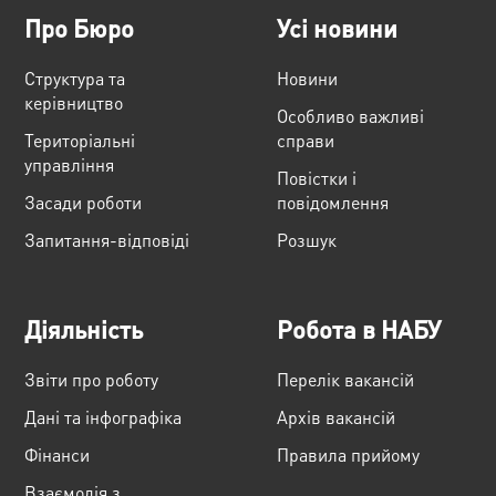
Про Бюро
Усі новини
Структура та
Новини
керівництво
Особливо важливі
Територіальні
справи
управління
Повістки і
Засади роботи
повідомлення
Запитання-відповіді
Розшук
Діяльність
Робота в НАБУ
Звіти про роботу
Перелік вакансій
Дані та інфографіка
Архів вакансій
Фінанси
Правила прийому
Взаємодія з