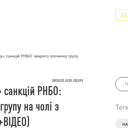
UA
» санкцій РНБО: викрито злочинну групу
версія для друку
 санкцій РНБО:
групу на чолі з
Тег
+ВІДЕО)
НА