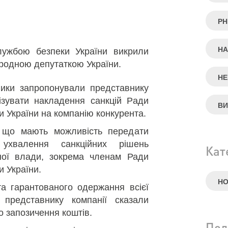
РН
НА
ужбою безпеки України викрили
ародною депутаткою України.
НЕ
ники запропонували представнику
ізувати накладення санкцій Ради
ВИ
и України на компанію конкурента.
 що мають можливість передати
ухвалення санкційних рішень
Кат
ної влади, зокрема членам Ради
и України.
Н
а гарантованого одержання всієї
 представнику компанії сказали
о запозичення коштів.
Под