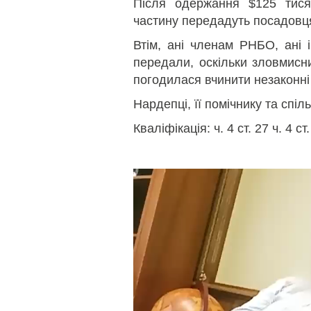
Після одержання $125 тися
частину передадуть посадов
Втім, ані членам РНБО, ані 
передали, оскільки зловмисни
погодилася вчинити незаконні 
Нардепці, її помічнику та спі
Кваліфікація: ч. 4 ст. 27 ч. 4 ст