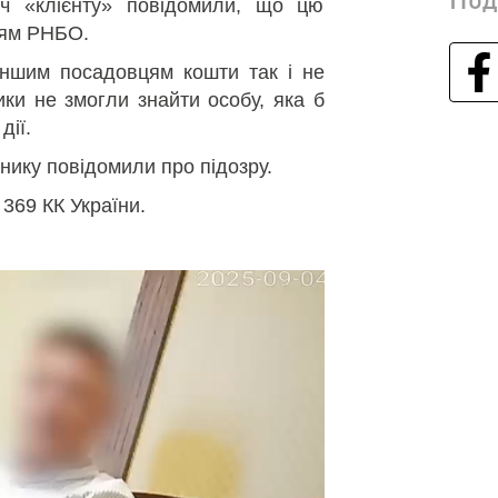
ч «клієнту» повідомили, що цю
цям РНБО.
іншим посадовцям кошти так і не
ки не змогли знайти особу, яка б
дії.
льнику повідомили про підозру.
. 369 КК України.