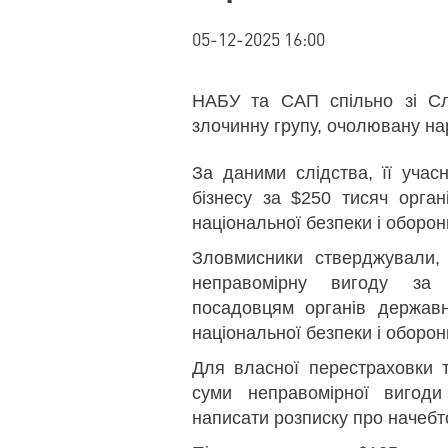
05-12-2025 16:00
НАБУ та САП спільно зі Сл
злочинну групу, очолювану н
За даними слідства, її учас
бізнесу за $250 тисяч орган
національної безпеки і оборон
Зловмисники стверджували,
неправомірну вигоду за 
посадовцям органів держав
національної безпеки і оборон
Для власної перестраховки т
суми неправомірної вигоди
написати розписку про начебт