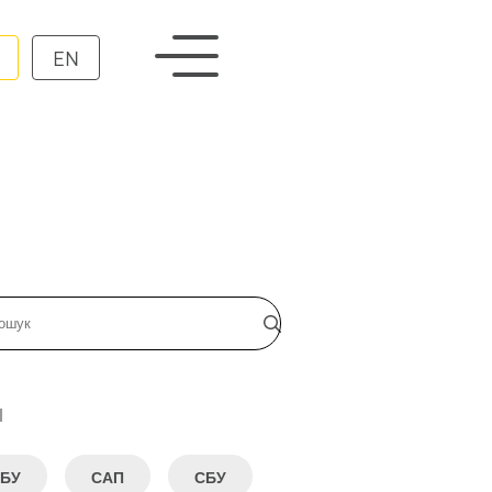
EN
и
БУ
САП
СБУ