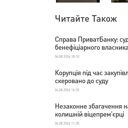
Читайте Також
Справа ПриватБанку: су
бенефіціарного власник
06.08.2026 18:10
Корупція під час закупі
скеровано до суду
04.08.2026 16:20
Незаконне збагачення на
колишній віцепрем’єрці
06.08.2026 11:20