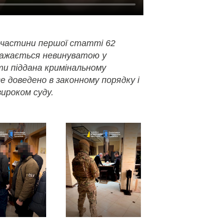
 частини першої статті 62
важається невинуватою у
ути піддана кримінальному
де доведено в законному порядку і
ироком суду.