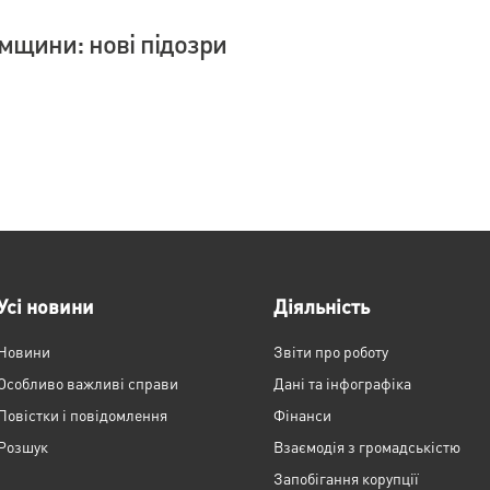
умщини: нові підозри
Усі новини
Діяльність
Новини
Звіти про роботу
Особливо важливі справи
Дані та інфографіка
Повістки і повідомлення
Фінанси
Розшук
Взаємодія з громадськістю
Запобігання корупції