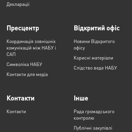
Декларації
Пресцентр
Відкритий офіс
Координація зовнішніх
Новини Відкритого
комунікацій між НАБУ і
офісу
САП
Корисні матеріали
Cимволіка НАБУ
Слідство веде НАБУ
Контакти для медіа
Контакти
Інше
Контакти
Рада громадського
контролю
Публічні закупівлі