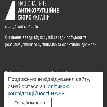
офіційний вебсайт
Очищення влади від корупції заради побудови та
розвитку успішного суспільства та ефективної держави
Всі матеріали на цьому сайті розміщені на умовах
ліцензії
Creative Commons Attribution-NonCommercial-
Продовжуючи відвідування сайту,
NoDerivatives 4.0 International
. Використання будь-
ознайомтеся з
Політикою
яких матеріалів, розміщених на сайті, дозволяється
конфіденційності НАБУ
за умови посилання на
www.nabu.gov.ua
в
незалежності від повного або часткового
Ознайомлено
використання матеріалів.