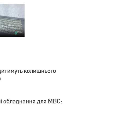
дитимуть колишнього
а
влі обладнання для МВС: