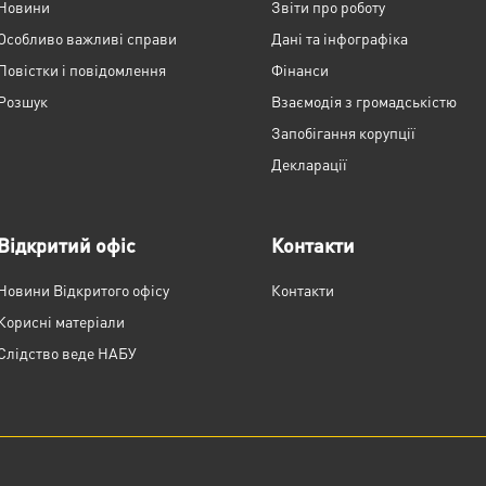
Новини
Звіти про роботу
Особливо важливі справи
Дані та інфографіка
Повістки і повідомлення
Фінанси
Розшук
Взаємодія з громадськістю
Запобігання корупції
Декларації
Відкритий офіс
Контакти
Новини Відкритого офісу
Контакти
Корисні матеріали
Слідство веде НАБУ