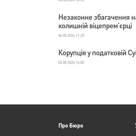
Незаконне збагачення на
колишній віцепрем’єрці
06.08.2026 11:20
Корупція у податковій С
03.08.2026 16:00
Про Бюро