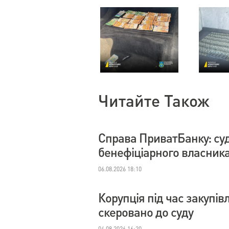
Читайте Також
Справа ПриватБанку: су
бенефіціарного власник
06.08.2026 18:10
Корупція під час закупі
скеровано до суду
04.08.2026 16:20