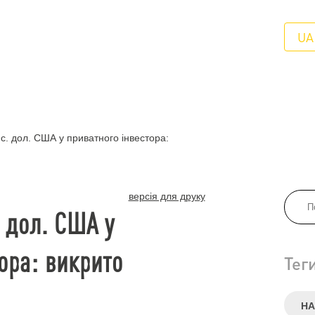
UA
. дол. США у приватного інвестора:
версія для друку
 дол. США у
ора: викрито
Тег
НА