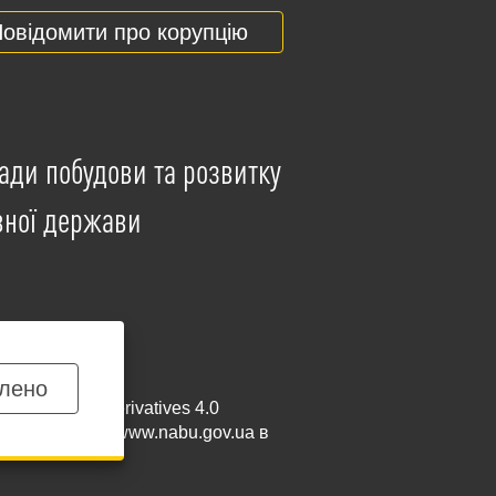
овідомити про корупцію
ади побудови та розвитку
вної держави
лено
mmercial-NoDerivatives 4.0
и посилання на
www.nabu.gov.ua
в