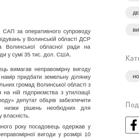
ДЕ
ВИ
і САП за оперативного супроводу
лідувань у Волинській області ДСР
та Волинської обласної ради на
ди у сумі 35 тис. дол. США.
Кат
ець вимагав неправомірну вигоду
 намір придбати земельну ділянку
Н
іальних громад Волинської області з
на ній підприємства з утилізації
роду» депутат обіцяв забезпечити
Под
 низки рішень необхідних для
 власність.
чного року посадовець одержав у
еправомірної вигоди у розмірі 10