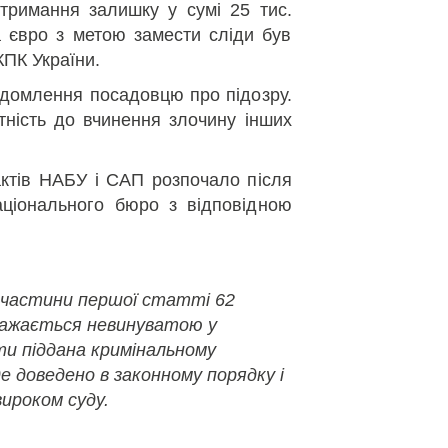
тримання залишку у сумі 25 тис.
 євро з метою замести сліди був
КПК України.
ідомлення посадовцю про підозру.
тність до вчинення злочину інших
ктів НАБУ і САП розпочало після
ціонального бюро з відповідною
 частини першої статті 62
важається невинуватою у
ути піддана кримінальному
де доведено в законному порядку і
ироком суду.