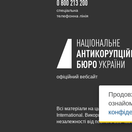
0 800 213 200
cпеціальна
телефонна лінія
офіційний вебсайт
Продовж
ознайо
Всі матеріали на цьому сайті розм
конфіде
International
. Використання будь-я
незалежності від повного або час