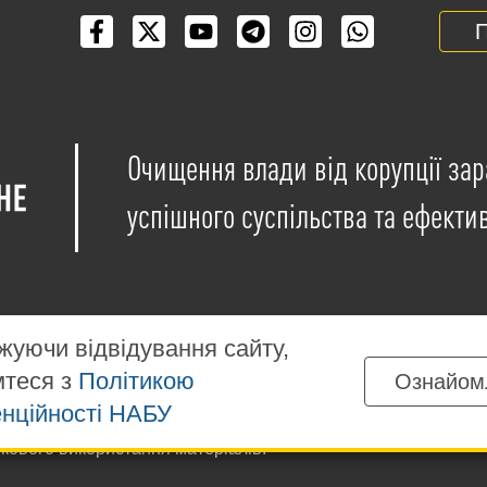
П
Очищення влади від корупції зар
успішного суспільства та ефекти
уючи відвідування сайту,
мтеся з
Політикою
Ознайом
іщені на умовах ліцензії
Creative Commons Attribution-NonCo
нційності НАБУ
ких матеріалів, розміщених на сайті, дозволяється за умов
ткового використання матеріалів.