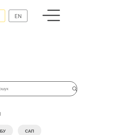
EN
и
БУ
САП