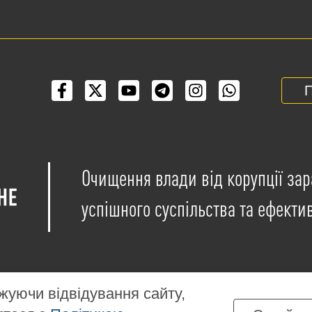
П
Очищення влади від корупції зар
успішного суспільства та ефекти
уючи відвідування сайту,