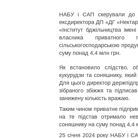
НАБУ і САП скерували до 
ексдиректора ДП «ДГ «Нектар
«Інститут бджільництва імен
власника приватного п
сільськогосподарською проду
суму понад 4,4 млн грн.
Як встановило слідство, о
кукурудзи та соняшнику, який
Для цього директор держпідп
зібраного збіжжя та підписав
занижену кількість вражаю.
Таким чином приватне підприє
на те підстав отримало нев
соняшнику на суму понад 4,4 
25 січня 2024 року НАБУ і 