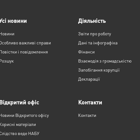
Усі новини
Діяльність
Новини
Звіти про роботу
Особливо важливі справи
Дані та інфографіка
Повістки і повідомлення
Фінанси
Розшук
Взаємодія з громадськістю
Запобігання корупції
Декларації
Відкритий офіс
Контакти
Новини Відкритого офісу
Контакти
Корисні матеріали
Слідство веде НАБУ