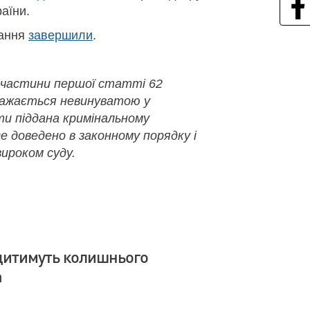
раїни.
вання
завершили
.
 частини першої статті 62
важається невинуватою у
ути піддана кримінальному
де доведено в законному порядку і
ироком суду.
дитимуть колишнього
а