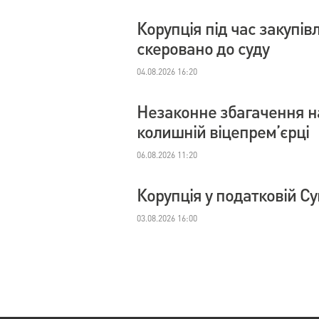
Корупція під час закупі
скеровано до суду
04.08.2026 16:20
Незаконне збагачення на
колишній віцепрем’єрці
06.08.2026 11:20
Корупція у податковій С
03.08.2026 16:00