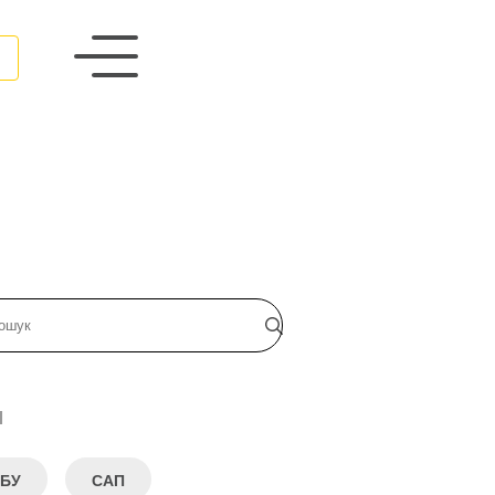
и
БУ
САП