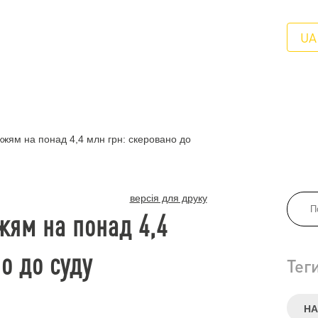
UA
жжям на понад 4,4 млн грн: скеровано до
версія для друку
жям на понад 4,4
о до суду
Тег
НА