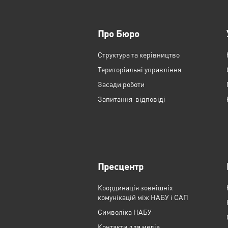
Про Бюро
Структура та керівництво
Територіальні управління
Засади роботи
Запитання-відповіді
Пресцентр
Координація зовнішніх
комунікацій між НАБУ і САП
Cимволіка НАБУ
Контакти для медіа