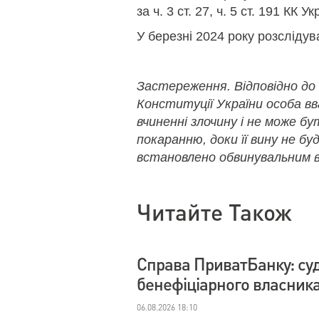
за ч. 3 ст. 27, ч. 5 ст. 191 КК Ук
У березні 2024 року розсліду
Застереження. Відповідно до
Конституції України особа в
вчиненні злочину і не може б
покаранню, доки її вину не бу
встановлено обвинувальним в
Читайте Також
Справа ПриватБанку: су
бенефіціарного власник
06.08.2026 18:10