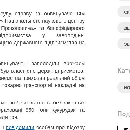
СК
суду справу за обвинуваченням
» Національного наукового центру
і Прокоповича» та бенефіціарного
ДЕ
ідприємства у заволодінні
кцією державного підприємства на
ЗЕ
бвинувачені заволоділи врожаєм
Кат
 був власністю держпідприємства.
риємства приховав реальний об’єм
 товарно-транспортні накладні на
Н
мство безоплатно та без законних
раховані 850 тонн кукурудзи та
Под
млн грн.
САП
повідомили
особам про підозру