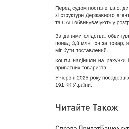
Перед судом постане т.в.о. д
зі структури Державного аген
та САП обвинувачують у розтр
За даними слідства, обвинув
понад 3,8 млн грн за товар, 
міг бути поставлений.
Кошти надійшли на рахунки 
приватних товариств.
У червні 2025 року посадовц
191 КК України.
Читайте Також
Справа ПриватБанку: су