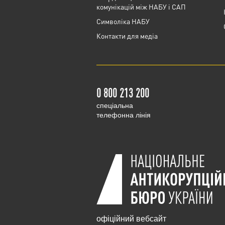
комунікацій між НАБУ і САП
Cимволіка НАБУ
Контакти для медіа
0 800 213 200
cпеціальна
телефонна лінія
офіційний вебсайт