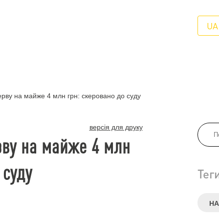
UA
рву на майже 4 млн грн: скеровано до суду
версія для друку
ву на майже 4 млн
 суду
Тег
НА