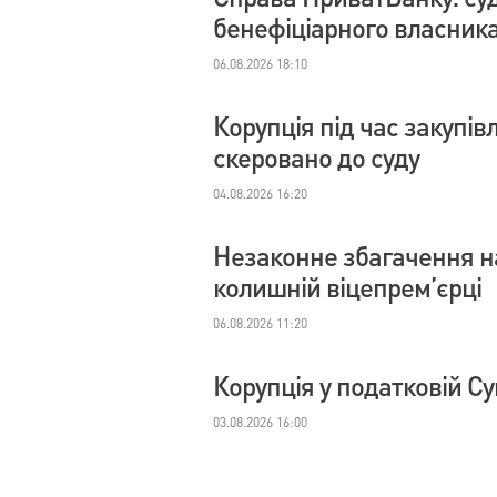
бенефіціарного власник
06.08.2026 18:10
Корупція під час закупі
скеровано до суду
04.08.2026 16:20
Незаконне збагачення на
колишній віцепрем’єрці
06.08.2026 11:20
Корупція у податковій С
03.08.2026 16:00