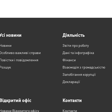
Усі новини
Діяльність
Новини
Звіти про роботу
Особливо важливі справи
Дані та інфографіка
Повістки і повідомлення
Фінанси
Розшук
Взаємодія з громадськістю
Запобігання корупції
Декларації
Відкритий офіс
Контакти
Новини Відкритого офісу
Контакти