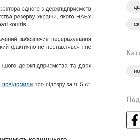
ДЕ
иректора одного з держпідприємств
тства резерву України, якого НАБУ
аті коштів.
СК
ачений забезпечив перерахування
який фактично не поставлявся і не
Кат
іншого держпідприємства та двох
Н
ю
повідомили
про підозру за ч. 5 ст.
Под
дитимуть колишнього