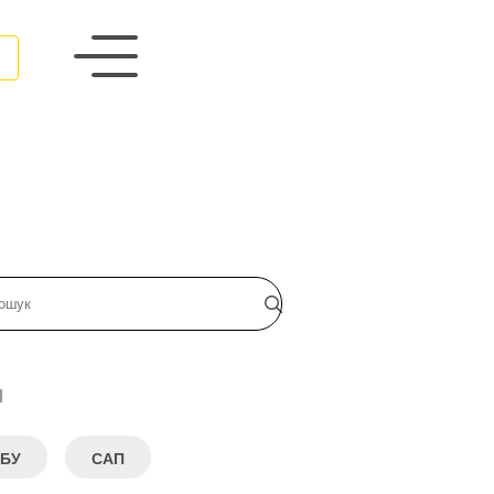
и
БУ
САП