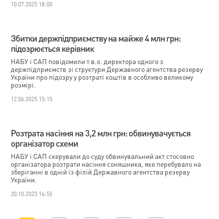
10.07.2025 18:00
Збитки держпідприємству на майже 4 млн грн:
підозрюється керівник
НАБУ і САП повідомили т.в.о. директора одного з
держпідприємств зі структури Державного агентства резерву
України про підозру у розтраті коштів в особливо великому
розмірі.
12.06.2025 15:15
Розтрата насіння на 3,2 млн грн: обвинувачується
організатор схеми
НАБУ і САП скерували до суду обвинувальний акт стосовно
організатора розтрати насіння соняшника, яке перебувало на
зберіганні в одній із філій Державного агентства резерву
України.
20.10.2023 16:55