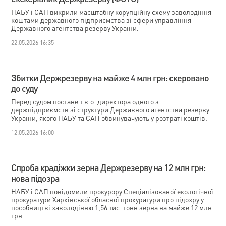
НАБУ і САП викрили масштабну корупційну схему заволодіння
коштами державного підприємства зі сфери управління
Державного агентства резерву України.
22.05.2026 16:35
Збитки Держрезерву на майже 4 млн грн: скеровано
до суду
Перед судом постане т.в.о. директора одного з
держпідприємств зі структури Державного агентства резерву
України, якого НАБУ та САП обвинувачують у розтраті коштів.
12.05.2026 16:00
Спроба крадіжки зерна Держрезерву на 12 млн грн:
нова підозра
НАБУ і САП повідомили прокурору Спеціалізованої екологічної
прокуратури Харківської обласної прокуратури про підозру у
пособництві заволодінню 1,56 тис. тонн зерна на майже 12 млн
грн.