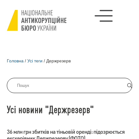
Головна
/
Усі теги
/
Держрезерв
Усі новини "Держрезерв"
36 млн грн збитків на тіньовій оренді: підозрюється
екскерівник Держрезерву (ФОТО)