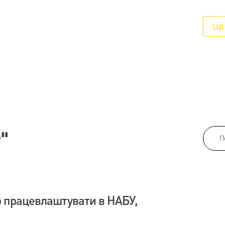
UA
т"
ар працевлаштувати в НАБУ,