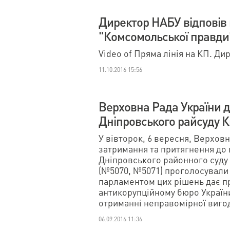
Директор НАБУ відповів 
"Комсомольської правди"
Video of Пряма лінія на КП. Ди
11.10.2016 15:56
Верховна Рада України д
Дніпровського райсуду 
У вівторок, 6 вересня, Верховн
затримання та притягнення до 
Дніпровського районного суду 
(№5070, №5071) проголосували 
парламентом цих рішень дає п
антикорупційному бюро Україн
отриманні неправомірної вигод
06.09.2016 11:36