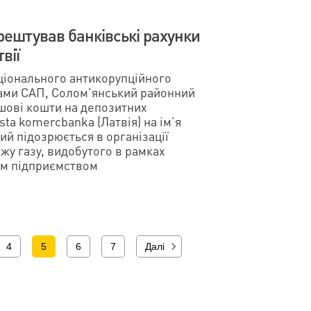
рештував банківські рахунки
вії
ціонального антикорупційного
ами САП, Солом’янський районний
ошові кошти на депозитних
sta komercbanka (Латвія) на ім’я
ий підозрюється в організації
жу газу, видобутого в рамках
им підприємством
4
5
6
7
Далі