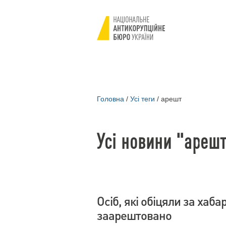
Головна
/
Усі теги
/
арешт
Усі новини "ареш
Осіб, які обіцяли за хаб
заарештовано