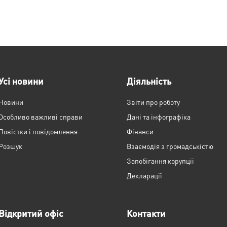
Усі новини
Діяльність
Новини
Звіти про роботу
Особливо важливі справи
Дані та інфографіка
Повістки і повідомлення
Фінанси
Розшук
Взаємодія з громадськістю
Запобігання корупції
Декларації
Відкритий офіс
Контакти