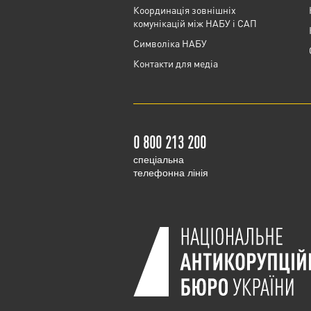
Координація зовнішніх
комунікацій між НАБУ і САП
Cимволіка НАБУ
Контакти для медіа
0 800 213 200
cпеціальна
телефонна лінія