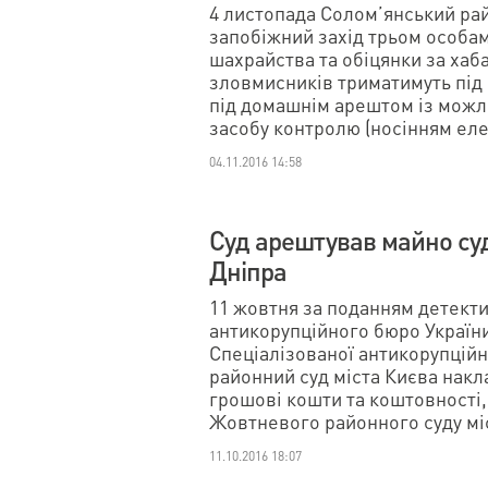
4 листопада Солом’янський рай
запобіжний захід трьом особа
шахрайства та обіцянки за ха
зловмисників триматимуть під
під домашнім арештом із можл
засобу контролю (носінням еле
04.11.2016 14:58
Суд арештував майно су
Дніпра
11 жовтня за поданням детект
антикорупційного бюро Україн
Спеціалізованої антикорупційн
районний суд міста Києва накл
грошові кошти та коштовності, 
Жовтневого районного суду мі
11.10.2016 18:07