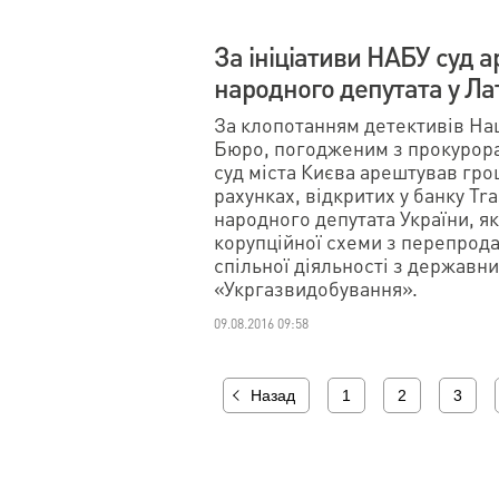
За ініціативи НАБУ суд а
народного депутата у Лат
За клопотанням детективів На
Бюро, погодженим з прокурор
суд міста Києва арештував гр
рахунках, відкритих у банку Tra
народного депутата України, як
корупційної схеми з перепрода
спільної діяльності з державн
«Укргазвидобування».
09.08.2016 09:58
Назад
1
2
3