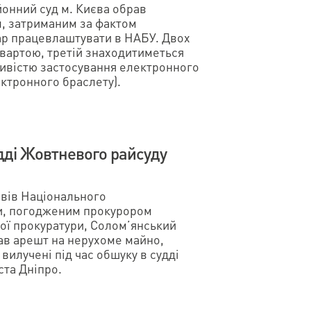
онний суд м. Києва обрав
м, затриманим за фактом
бар працевлаштувати в НАБУ. Двох
 вартою, третій знаходитиметься
ивістю застосування електронного
ктронного браслету).
дді Жовтневого райсуду
ивів Національного
и, погодженим прокурором
ої прокуратури, Солом’янський
ав арешт на нерухоме майно,
вилучені під час обшуку в судді
ста Дніпро.