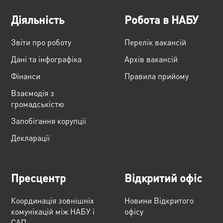
Діяльність
Робота в НАБУ
Звіти про роботу
Перелік вакансій
Дані та інфографіка
Архів вакансій
Фінанси
Правила прийому
Взаємодія з
громадськістю
Запобігання корупції
Декларації
Пресцентр
Відкритий офіс
Координація зовнішніх
Новини Відкритого
комунікацій між НАБУ і
офісу
САП