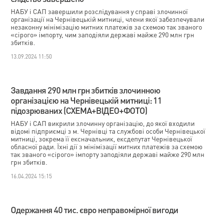
НАБУ і САП завершили розслідування у справі злочинної
організації на Чернівецькій митниці, члени якої забезпечували
незаконну мінімізацію митних платежів за схемою так званого
«сірого» імпорту, чим заподіяли державі майже 290 млн грн
збитків.
13.09.2024 11:50
Завдання 290 млн грн збитків злочинною
організацією на Чернівецькій митниці: 11
підозрюваних (СХЕМА+ВІДЕО+ФОТО)
НАБУ і САП викрили злочинну організацію, до якої входили
відомі підприємці з м. Чернівці та службові особи Чернівецької
митниці, зокрема її ексначальник, ексдепутат Чернівецької
обласної ради. Їхні дії з мінімізації митних платежів за схемою
так званого «сірого» імпорту заподіяли державі майже 290 млн
грн збитків.
16.04.2024 15:15
Одержання 40 тис. євро неправомірної вигоди