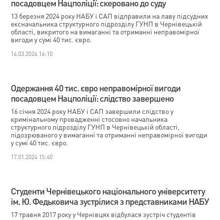
посадовцем Нацполіції: скеровано до суду
13 березня 2024 року НАБУ і САП відправили на лаву підсудних
ексначальника структурного підрозділу ГУНП в Чернівецькій
області, викритого на вимаганні та отриманні неправомірної
вигоди у сумі 40 тис. євро.
14.03.2024 16:10
Одержання 40 тис. євро неправомірної вигоди
посадовцем Нацполіції: слідство завершено
16 січня 2024 року НАБУ і САП завершили слідство у
кримінальному провадженні стосовно начальника
структурного підрозділу ГУНП в Чернівецькій області,
підозрюваного у вимаганні та отриманні неправомірної вигоди
у сумі 40 тис. євро.
17.01.2024 15:40
Студенти Чернівецького національного університету
ім. Ю. Федьковича зустрілися з представниками НАБУ
17 травня 2017 року у Чернівцях відбулася зустріч студентів