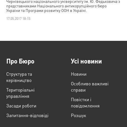
Чернівецького національного університету ім. Ю. Федьковича з
представниками Національного антикорупційного бюро
України та Програми розвитку ООН в Україні.
17.05.2017 18:15
Про Бюро
Усі новини
Структура та
Новини
керівництво
Особливо важливі
Територіальні
справи
управління
Повістки і
Засади роботи
повідомлення
Запитання-відповіді
Розшук