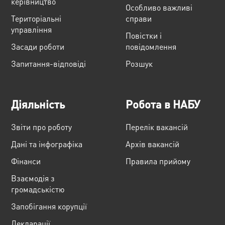
керівництво
Особливо важливі
Територіальні
справи
управління
Повістки і
Засади роботи
повідомлення
Запитання-відповіді
Розшук
Діяльність
Робота в НАБУ
Звіти про роботу
Перелік вакансій
Дані та інфографіка
Архів вакансій
Фінанси
Правила прийому
Взаємодія з
громадськістю
Запобігання корупції
Декларації