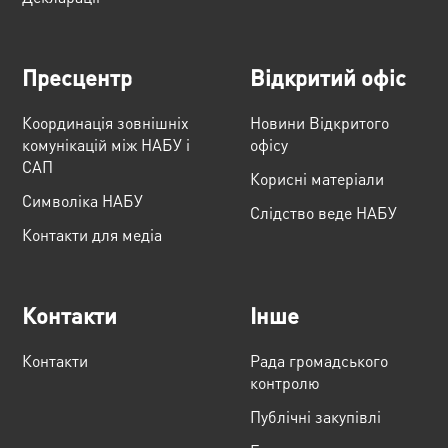
Пресцентр
Відкритий офіс
Координація зовнішніх
Новини Відкритого
комунікацій між НАБУ і
офісу
САП
Корисні матеріали
Cимволіка НАБУ
Слідство веде НАБУ
Контакти для медіа
Контакти
Інше
Контакти
Рада громадського
контролю
Публічні закупівлі