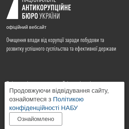
офіційний вебсайт
Очищення влади від корупції заради побудови та
розвитку успішного суспільства та ефективної держави
Всі матеріали на цьому сайті розміщені на умовах
ліцензії
Creative Commons Attribution-NonCommercial-
Продовжуючи відвідування сайту,
NoDerivatives 4.0 International
. Використання будь-
ознайомтеся з
Політикою
яких матеріалів, розміщених на сайті, дозволяється
конфіденційності НАБУ
за умови посилання на
www.nabu.gov.ua
в
незалежності від повного або часткового
Ознайомлено
використання матеріалів.