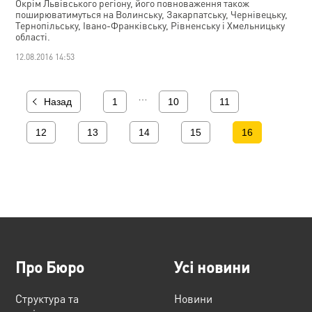
Окрім Львівського регіону, його повноваження також
поширюватимуться на Волинську, Закарпатську, Чернівецьку,
Тернопільську, Івано-Франківську, Рівненську і Хмельницьку
області.
12.08.2016 14:53
…
Назад
1
10
11
12
13
14
15
16
Про Бюро
Усі новини
Структура та
Новини