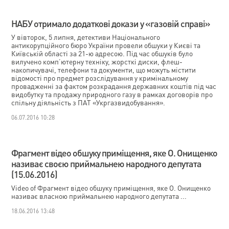
НАБУ отримало додаткові докази у «газовій справі»
У вівторок, 5 липня, детективи Національного
антикорупційного бюро України провели обшуки у Києві та
Київській області за 21-ю адресою. Під час обшуків було
вилучено комп’ютерну техніку, жорсткі диски, флеш-
накопичувачі, телефони та документи, що можуть містити
відомості про предмет розслідування у кримінальному
провадженні за фактом розкрадання державних коштів під час
видобутку та продажу природного газу в рамках договорів про
спільну діяльність з ПАТ «Укргазвидобування».
06.07.2016 10:28
Фрагмент відео обшуку приміщення, яке О. Онищенко
називає своєю приймальнею народного депутата
(15.06.2016)
Video of Фрагмент відео обшуку приміщення, яке О. Онищенко
називає власною приймальнею народного депутата ...
18.06.2016 13:48