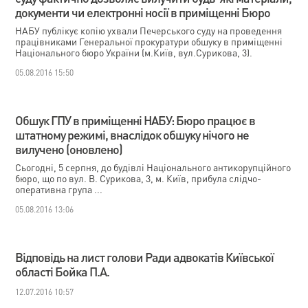
документи чи електронні носії в приміщенні Бюро
НАБУ публікує копію ухвали Печерського суду на проведення
працівниками Генеральної прокуратури обшуку в приміщенні
Національного бюро України (м.Київ, вул.Сурикова, 3).
05.08.2016 15:50
Обшук ГПУ в приміщенні НАБУ: Бюро працює в
штатному режимі, внаслідок обшуку нічого не
вилучено (оновлено)
Сьогодні, 5 серпня, до будівлі Національного антикорупційного
бюро, що по вул. В. Сурикова, 3, м. Київ, прибула слідчо-
оперативна група ...
05.08.2016 13:06
Відповідь на лист голови Ради адвокатів Київської
області Бойка П.А.
12.07.2016 10:57