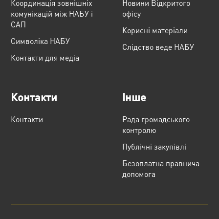
Координація зовнішніх
Новини Відкритого
комунікацій між НАБУ і
офісу
САП
Корисні матеріали
Cимволіка НАБУ
Слідство веде НАБУ
Контакти для медіа
Контакти
Інше
Контакти
Рада громадського
контролю
Публічні закупівлі
Безоплатна правнича
допомога