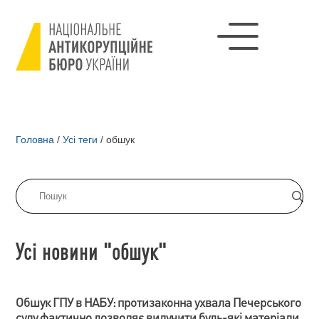
Головна
/
Усі теги
/
обшук
Усі новини "обшук"
Обшук ГПУ в НАБУ: протизаконна ухвала Печерського
суду фактично дозволяє вилучити будь-які матеріали,