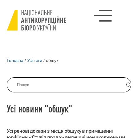
Головна
/
Усі теги
/
обшук
Усі новини "обшук"
Усі речові докази з місця обшуку в приміщенні
юрфірми «Студія права» вилучені неушкодженими