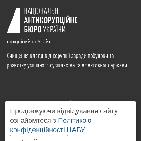
офіційний вебсайт
Очищення влади від корупції заради побудови та
розвитку успішного суспільства та ефективної держави
Всі матеріали на цьому сайті розміщені на умовах
ліцензії
Creative Commons Attribution-NonCommercial-
Продовжуючи відвідування сайту,
NoDerivatives 4.0 International
. Використання будь-
ознайомтеся з
Політикою
яких матеріалів, розміщених на сайті, дозволяється
конфіденційності НАБУ
за умови посилання на
www.nabu.gov.ua
в
незалежності від повного або часткового