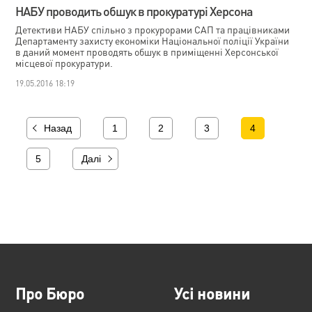
НАБУ проводить обшук в прокуратурі Херсона
Детективи НАБУ спільно з прокурорами САП та працівниками
Департаменту захисту економіки Національної поліції України
в даний момент проводять обшук в приміщенні Херсонської
місцевої прокуратури.
19.05.2016 18:19
Назад
1
2
3
4
5
Далі
Про Бюро
Усі новини