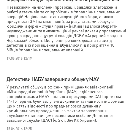
Незважаючи на численні провокації, завдяки злагодженій
роботі детективів та співробітників Управління спеціальних
операцій Національного антикорупційного бюро, а також
присутності ЗМІ на місці подій, за результатами обшуку в
юридичній фірмі «Студія права» (м.Київ) вдалося зберегти
неушкодженими та вилучити цінні речові докази у провадженні
щодо розкрадання цукру зі складів ДСБУ «Аграрний фонд» в
Черкаській області. Вилучення речових доказів та вихід
детективів із приміщення відбувалися під прикриттям 18
бійців Управління спеціальних операцій.
17.06.2016 12:19
Детективи НАБУ завершили обшук у МАУ
У результаті обшуку в офісних приміщеннях авіакомпанії
«Міжнародні авіалінії України» (МАУ), здійсненого
співробітниками НАБУ спільно з прокурорами САП протягом
14-15 червня, були вилучені документи та інші носії інформації,
що містять відомості про предмет розслідування у
кримінальному провадженні за фактом зловживання
службовим становищем посадовими особами Державної
авіаційної служби (ДАС) (ч. 2 ст. 364 КК України).
15.06.2016 12:25