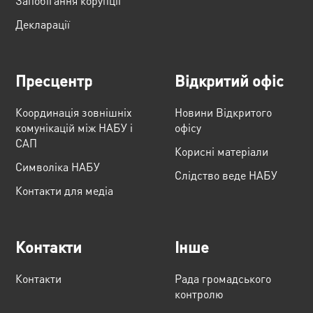
Запобігання корупції
Декларації
Пресцентр
Відкритий офіс
Координація зовнішніх
Новини Відкритого
комунікацій між НАБУ і
офісу
САП
Корисні матеріали
Cимволіка НАБУ
Слідство веде НАБУ
Контакти для медіа
Контакти
Інше
Контакти
Рада громадського
контролю