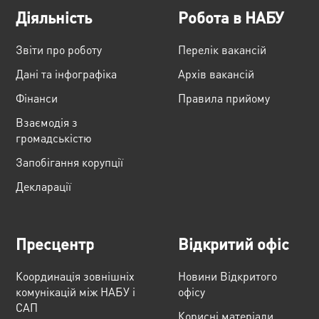
Діяльність
Робота в НАБУ
Звіти про роботу
Перелік вакансій
Дані та інфографіка
Архів вакансій
Фінанси
Правила прийому
Взаємодія з
громадськістю
Запобігання корупції
Декларації
Пресцентр
Відкритий офіс
Координація зовнішніх
Новини Відкритого
комунікацій між НАБУ і
офісу
САП
Корисні матеріали