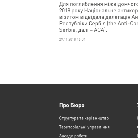
Для поглиблення міжвідомчого
2018 року Національне антикор
візитом відвідала делегація А
Республіки Сербія (the Anti-Cor
Serbia, далі – ACA).
29.11.2018 16:04
Про Бюро
Структура та керівництво
Територіальні управління
Засади роботи