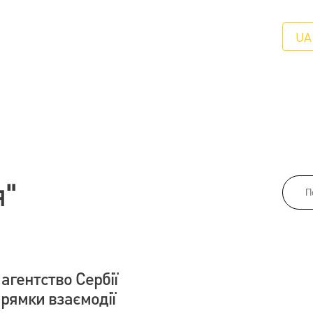
UA
я"
агентство Сербії
рямки взаємодії