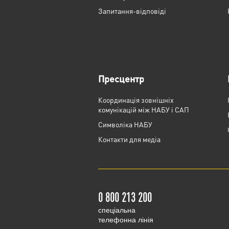
Запитання-відповіді
Пресцентр
Координація зовнішніх
комунікацій між НАБУ і САП
Cимволіка НАБУ
Контакти для медіа
0 800 213 200
cпеціальна
телефонна лінія