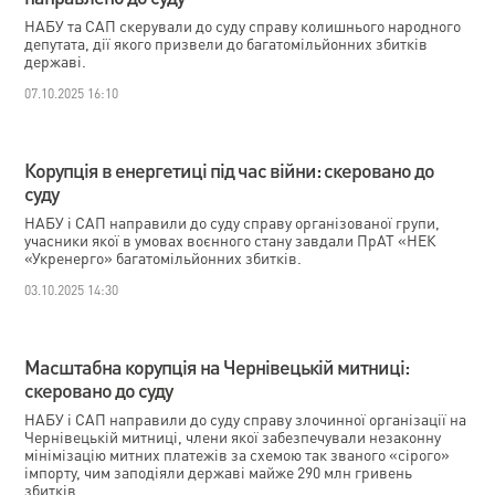
НАБУ та САП скерували до суду справу колишнього народного
депутата, дії якого призвели до багатомільйонних збитків
державі.
07.10.2025 16:10
Корупція в енергетиці під час війни: скеровано до
суду
НАБУ і САП направили до суду справу організованої групи,
учасники якої в умовах воєнного стану завдали ПрАТ «НЕК
«Укренерго» багатомільйонних збитків.
03.10.2025 14:30
Масштабна корупція на Чернівецькій митниці:
скеровано до суду
НАБУ і САП направили до суду справу злочинної організації на
Чернівецькій митниці, члени якої забезпечували незаконну
мінімізацію митних платежів за схемою так званого «сірого»
імпорту, чим заподіяли державі майже 290 млн гривень
збитків.