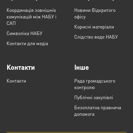
Координація зовнішніх
Новини Відкритого
комунікацій між НАБУ і
офісу
САП
Корисні матеріали
Cимволіка НАБУ
Слідство веде НАБУ
Контакти для медіа
Контакти
Інше
Контакти
Рада громадського
контролю
Публічні закупівлі
Безоплатна правнича
допомога