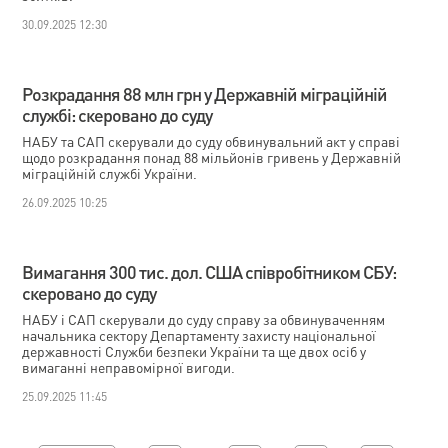
30.09.2025 12:30
Розкрадання 88 млн грн у Державній міграційній
службі: скеровано до суду
НАБУ та САП скерували до суду обвинувальний акт у справі
щодо розкрадання понад 88 мільйонів гривень у Державній
міграційній службі України.
26.09.2025 10:25
Вимагання 300 тис. дол. США співробітником СБУ:
скеровано до суду
НАБУ і САП скерували до суду справу за обвинуваченням
начальника сектору Департаменту захисту національної
державності Служби безпеки України та ще двох осіб у
вимаганні неправомірної вигоди.
25.09.2025 11:45