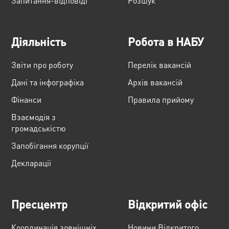
Запитання-відповіді
Розшук
Діяльність
Робота в НАБУ
Звіти про роботу
Перелік вакансій
Дані та інфографіка
Архів вакансій
Фінанси
Правила прийому
Взаємодія з
громадськістю
Запобігання корупції
Декларації
Пресцентр
Відкритий офіс
Координація зовнішніх
Новини Відкритого