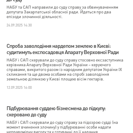
НАБУ та САП направили до суду справу за обвинуваченням
депутата Закарпатської обласної ради. Йдеться про два
епізоди злочинної діяльності.
24.09.2025 14:30
Спроба заволодіння нардепом землею в Києві:
судитимуть експосадовця Апарату Верховної Ради
НАБУ і САП скерували до суду справу стосовно ексзаступника
керівника Апарату Верховної Ради України – керуючого
справами, викритого разом із народним депутатом України IX
скликання та ще двома особами на спробі заволодіння
земельною ділянкою у Києві площею вісім гектарів.
12.09.2025 16:00
Підбурювання суддею бізнесмена до підкупу:
скеровано до суду
НАБУ і САП скерували до суду справу за підозрою судді (на
момент вчинення злочину) у підбурюванні особи надати
неправомірну вигоду та у готуванні до її надання.