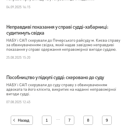
04.09.2025 16:15
Неправдиві показання у справі судді-хабарниці:
судитимуть свідка
НАБУ і САП скерували до Печерського райсуду м. Києва справу
за обвинуваченням свідка, який надав завідомо неправдиві
показання у справі одержання неправомірної вигоди суддею.
25.08.2025 15:20
Пособництво у підкупі судді: скеровано до суду
НАБУ і САП скерували до суду справу з обвинуваченням
адвоката та його клієнта, викритих на наданні неправомірної
вигоди судді.
07.08.2025 12:45
…
Назад
1
7
8
9