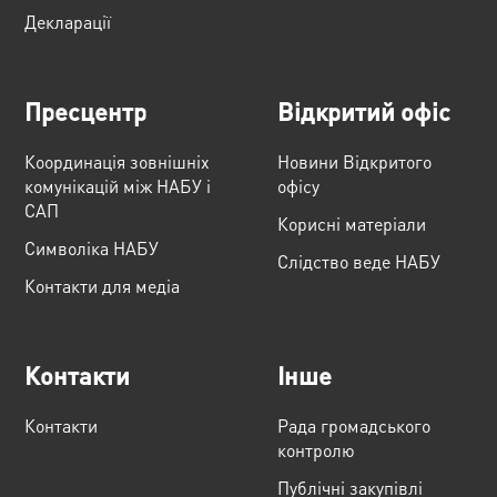
Декларації
Пресцентр
Відкритий офіс
Координація зовнішніх
Новини Відкритого
комунікацій між НАБУ і
офісу
САП
Корисні матеріали
Cимволіка НАБУ
Слідство веде НАБУ
Контакти для медіа
Контакти
Інше
Контакти
Рада громадського
контролю
Публічні закупівлі