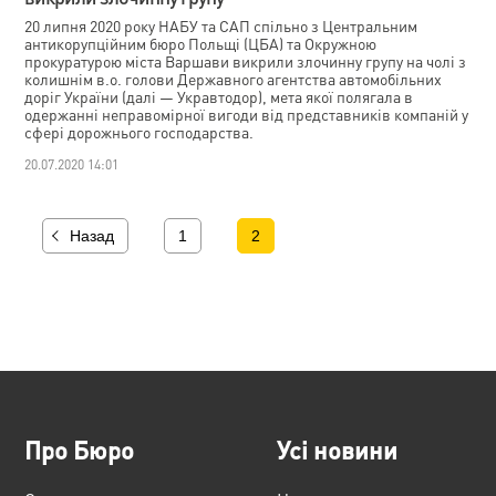
20 липня 2020 року НАБУ та САП спільно з Центральним
антикорупційним бюро Польщі (ЦБА) та Окружною
прокуратурою міста Варшави викрили злочинну групу на чолі з
колишнім в.о. голови Державного агентства автомобільних
доріг України (далі — Укравтодор), мета якої полягала в
одержанні неправомірної вигоди від представників компаній у
сфері дорожнього господарства.
20.07.2020 14:01
Назад
1
2
Про Бюро
Усі новини