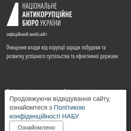
офіційний вебсайт
Очищення влади від корупції заради побудови та
розвитку успішного суспільства та ефективної держави
Всі матеріали на цьому сайті розміщені на умовах
ліцензії
Creative Commons Attribution-NonCommercial-
Продовжуючи відвідування сайту,
NoDerivatives 4.0 International
. Використання будь-
ознайомтеся з
Політикою
яких матеріалів, розміщених на сайті, дозволяється
конфіденційності НАБУ
за умови посилання на
www.nabu.gov.ua
в
незалежності від повного або часткового
Ознайомлено
використання матеріалів.