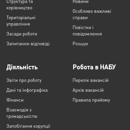
Структура та
Новини
керівництво
Особливо важливі
Територіальні
справи
управління
Повістки і
Засади роботи
повідомлення
Запитання-відповіді
Розшук
Діяльність
Робота в НАБУ
Звіти про роботу
Перелік вакансій
Дані та інфографіка
Архів вакансій
Фінанси
Правила прийому
Взаємодія з
громадськістю
Запобігання корупції