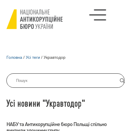
Головна
/
Усі теги
/
Укравтодор
Усі новини "Укравтодор"
НАБУ та Антикорупційне бюро Польщі спільно
викрили злочинну групу