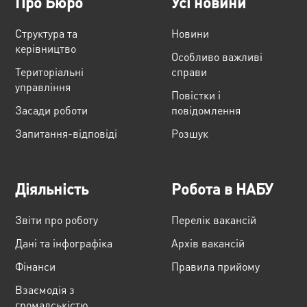
Про Бюро
Усі новини
Структура та
Новини
керівництво
Особливо важливі
Територіальні
справи
управління
Повістки і
Засади роботи
повідомлення
Запитання-відповіді
Розшук
Діяльність
Робота в НАБУ
Звіти про роботу
Перелік вакансій
Дані та інфографіка
Архів вакансій
Фінанси
Правила прийому
Взаємодія з
громадськістю