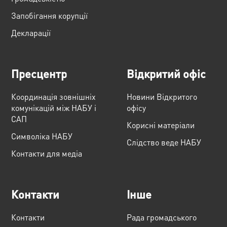
Запобігання корупції
Декларації
Пресцентр
Відкритий офіс
Координація зовнішніх
Новини Відкритого
комунікацій між НАБУ і
офісу
САП
Корисні матеріали
Cимволіка НАБУ
Слідство веде НАБУ
Контакти для медіа
Контакти
Інше
Контакти
Рада громадського