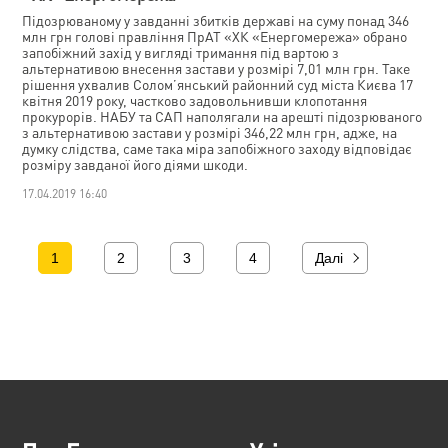
Підозрюваному у завданні збитків державі на суму понад 346
млн грн голові правління ПрАТ «ХК «Енергомережа» обрано
запобіжний захід у вигляді тримання під вартою з
альтернативою внесення застави у розмірі 7,01 млн грн. Таке
рішення ухвалив Солом’янський районний суд міста Києва 17
квітня 2019 року, частково задовольнивши клопотання
прокурорів. НАБУ та САП наполягали на арешті підозрюваного
з альтернативою застави у розмірі 346,22 млн грн, адже, на
думку слідства, саме така міра запобіжного заходу відповідає
розміру завданої його діями шкоди.
17.04.2019 16:40
1
2
3
4
Далі