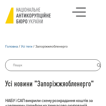
Головна
/
Усі теги
/
Запоріжжяобленерго
Усі новини "Запоріжжяобленерго"
НАБУ і САП викрили схему розкрадання коштів за
«зеленим» тарифом на тимчасово окупованій