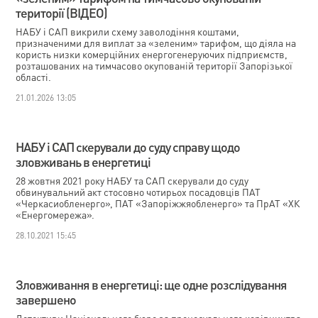
території (ВІДЕО)
НАБУ і САП викрили схему заволодіння коштами,
призначеними для виплат за «зеленим» тарифом, що діяла на
користь низки комерційних енергогенеруючих підприємств,
розташованих на тимчасово окупованій території Запорізької
області.
21.01.2026 13:05
НАБУ і САП скерували до суду справу щодо
зловживань в енергетиці
28 жовтня 2021 року НАБУ та САП скерували до суду
обвинувальний акт стосовно чотирьох посадовців ПАТ
«Черкасиобленерго», ПАТ «Запоріжжяобленерго» та ПрАТ «ХК
«Енергомережа».
28.10.2021 15:45
Зловживання в енергетиці: ще одне розслідування
завершено