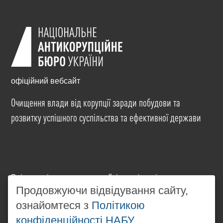
офіційний вебсайт
Очищення влади від корупції заради побудови та
розвитку успішного суспільства та ефективної держави
Всі матеріали на цьому сайті розміщені на умовах
ліцензії
Creative Commons Attribution-NonCommercial-
Продовжуючи відвідування сайту,
NoDerivatives 4.0 International
. Використання будь-
ознайомтеся з
Політикою
яких матеріалів, розміщених на сайті, дозволяється
конфіденційності НАБУ
за умови посилання на
www.nabu.gov.ua
в