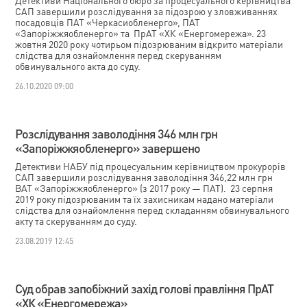
Детективи Національного бюро за процесуального керівництва
САП завершили розслідування за підозрою у зловживаннях
посадовців ПАТ «Черкасиобленерго», ПАТ
«Запоріжжяобленерго» та ПрАТ «ХК «Енергомережа». 23
жовтня 2020 року чотирьом підозрюваним відкрито матеріали
слідства для ознайомлення перед скеруванням
обвинувального акта до суду.
26.10.2020 09:00
Розслідування заволодіння 346 млн грн
«Запоріжжяобленерго» завершено
Детективи НАБУ під процесуальним керівництвом прокурорів
САП завершили розслідування заволодіння 346,22 млн грн
ВАТ «Запоріжжяобленерго» (з 2017 року — ПАТ). 23 серпня
2019 року підозрюваним та їх захисникам надано матеріали
слідства для ознайомлення перед складанням обвинувального
акту та скеруванням до суду.
23.08.2019 12:45
Суд обрав запобіжний захід голові правління ПрАТ
«ХК «Енергомережа»