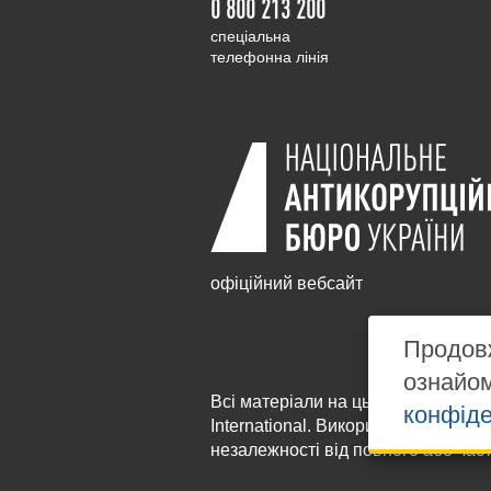
0 800 213 200
cпеціальна
телефонна лінія
офіційний вебсайт
Продовж
ознайо
Всі матеріали на цьому сайті розм
конфіде
International
. Використання будь-я
незалежності від повного або час