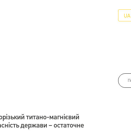
UA
орізький титано-магнієвий
асність держави – остаточне