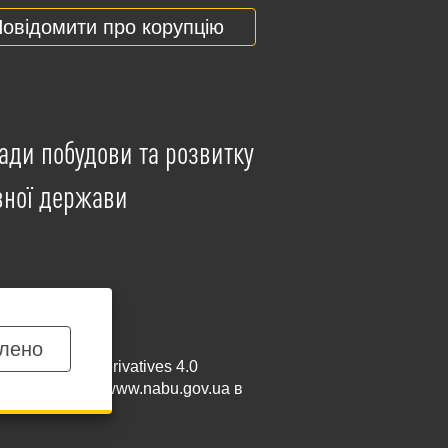
овідомити про корупцію
ади побудови та розвитку
вної держави
лено
mmercial-NoDerivatives 4.0
и посилання на
www.nabu.gov.ua
в