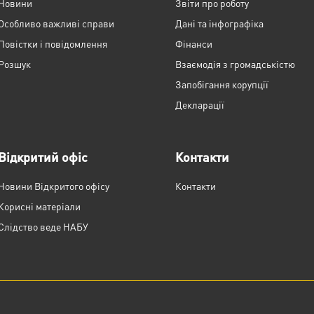
Новини
Звіти про роботу
Особливо важливі справи
Дані та інфографіка
Повістки і повідомлення
Фінанси
Розшук
Взаємодія з громадськістю
Запобігання корупції
Декларації
Відкритий офіс
Контакти
Новини Відкритого офісу
Контакти
Корисні матеріали
Слідство веде НАБУ