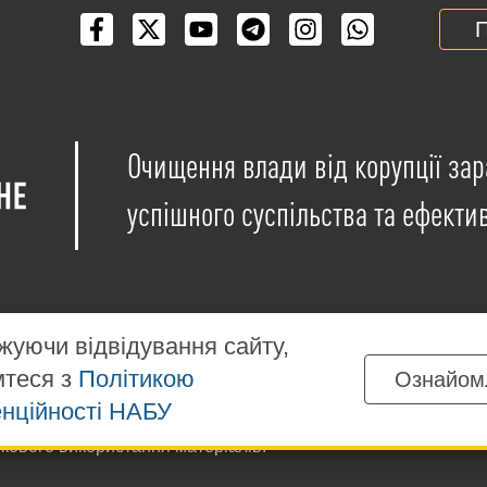
П
Очищення влади від корупції зар
успішного суспільства та ефекти
уючи відвідування сайту,
мтеся з
Політикою
Ознайом
іщені на умовах ліцензії
Creative Commons Attribution-NonCo
нційності НАБУ
ких матеріалів, розміщених на сайті, дозволяється за умов
ткового використання матеріалів.