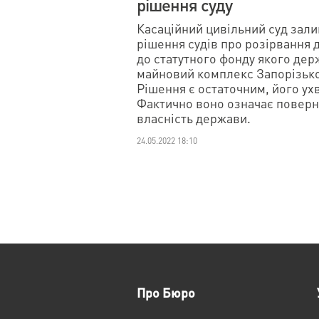
рішення суду
Касаційний цивільний суд зали
рішення судів про розірвання 
до статутного фонду якого держ
майновий комплекс Запорізько
Рішення є остаточним, його ухв
Фактично воно означає поверн
власність держави.
24.05.2022 18:10
Про Бюро