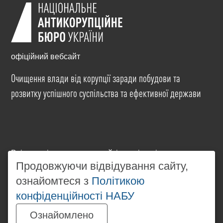
офіційний вебсайт
Очищення влади від корупції заради побудови та
розвитку успішного суспільства та ефективної держави
Всі матеріали на цьому сайті розміщені на умовах
ліцензії
Creative Commons Attribution-NonCommercial-
Продовжуючи відвідування сайту,
NoDerivatives 4.0 International
. Використання будь-
ознайомтеся з
Політикою
яких матеріалів, розміщених на сайті, дозволяється
конфіденційності НАБУ
за умови посилання на
www.nabu.gov.ua
в
незалежності від повного або часткового
Ознайомлено
використання матеріалів.