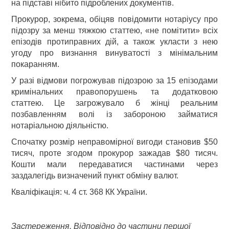
на підставі нібито підроблених документів.
Прокурор, зокрема, обіцяв повідомити нотаріусу про
підозру за менш тяжкою статтею, «не помітити» всіх
епізодів протиправних дій, а також укласти з нею
угоду про визнання винуватості з мінімальним
покаранням.
У разі відмови погрожував підозрою за 15 епізодами
кримінальних правопорушень та додатковою
статтею. Це загрожувало б жінці реальним
позбавленням волі із забороною займатися
нотаріальною діяльністю.
Спочатку розмір неправомірної вигоди становив $50
тисяч, проте згодом прокурор зажадав $80 тисяч.
Кошти мали передаватися частинами через
заздалегідь визначений пункт обміну валют.
Кваліфікація: ч. 4 ст. 368 КК України.
Застереження. Відповідно до частини першої