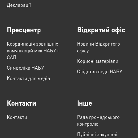
Декларації
Пресцентр
Відкритий офіс
Координація зовнішніх
Новини Відкритого
комунікацій між НАБУ і
офісу
САП
Корисні матеріали
Cимволіка НАБУ
Слідство веде НАБУ
Контакти для медіа
Контакти
Інше
Контакти
Рада громадського
контролю
Публічні закупівлі