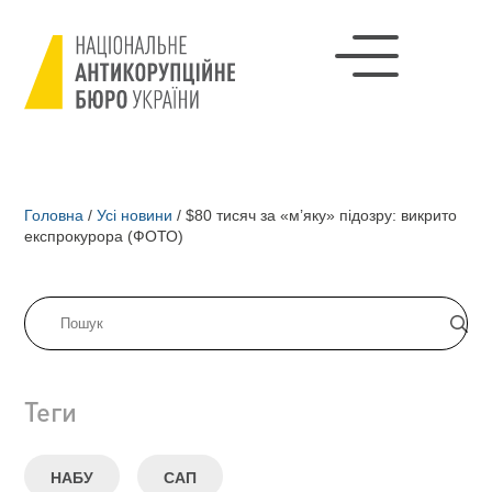
Головна
/
Усі новини
/
$80 тисяч за «м’яку» підозру: викрито
експрокурора (ФОТО)
Теги
НАБУ
САП