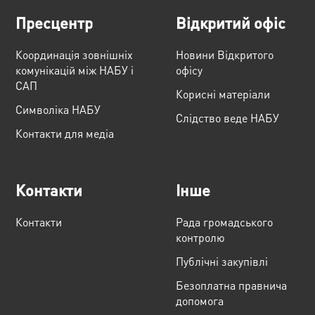
Пресцентр
Відкритий офіс
Координація зовнішніх
Новини Відкритого
комунікацій між НАБУ і
офісу
САП
Корисні матеріали
Cимволіка НАБУ
Слідство веде НАБУ
Контакти для медіа
Контакти
Інше
Контакти
Рада громадського
контролю
Публічні закупівлі
Безоплатна правнича
допомога