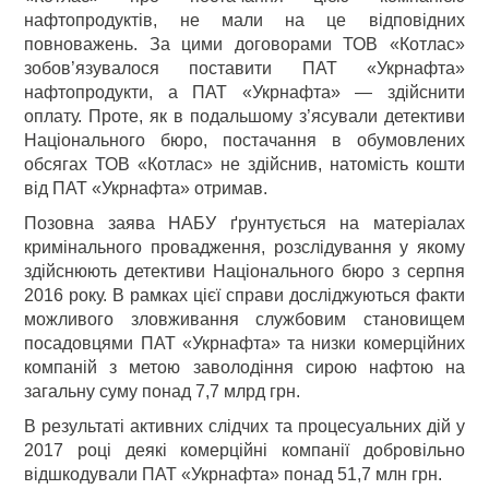
нафтопродуктів, не мали на це відповідних
повноважень. За цими договорами ТОВ «Котлас»
зобов’язувалося поставити ПАТ «Укрнафта»
нафтопродукти, а ПАТ «Укрнафта» — здійснити
оплату. Проте, як в подальшому з’ясували детективи
Національного бюро, постачання в обумовлених
обсягах ТОВ «Котлас» не здійснив, натомість кошти
від ПАТ «Укрнафта» отримав.
Позовна заява НАБУ ґрунтується на матеріалах
кримінального провадження, розслідування у якому
здійснюють детективи Національного бюро з серпня
2016 року. В рамках цієї справи досліджуються факти
можливого зловживання службовим становищем
посадовцями ПАТ «Укрнафта» та низки комерційних
компаній з метою заволодіння сирою нафтою на
загальну суму понад 7,7 млрд грн.
В результаті активних слідчих та процесуальних дій у
2017 році деякі комерційні компанії добровільно
відшкодували ПАТ «Укрнафта» понад 51,7 млн грн.