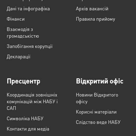
Дані та інфографіка
Архів вакансій
Фінанси
Правила прийому
Взаємодія з
громадськістю
Запобігання корупції
Декларації
Пресцентр
Відкритий офіс
Координація зовнішніх
Новини Відкритого
комунікацій між НАБУ і
офісу
САП
Корисні матеріали
Cимволіка НАБУ
Слідство веде НАБУ
Контакти для медіа