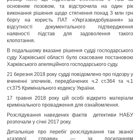
основним позовом, та відстрочила на один рік
виконання рішення щодо стягнення понад 3 млн грн
боргу на користь ПАТ «Укргазвидобування» за
відсутності документального підтвердження
наявності підстав для задоволення такого
клопотання.
В подальшому вказане рішення судді господарського
суду Харківської області було скасоване постановою
Харківського апеляційного господарського суду.
21 березня 2018 року судді повідомлено про підозру у
вчиненні злочинів, передбачених ч.2 ст.364 та ч.1
ст.375 Кримінального кодексу України.
17 травня 2018 року цій особі відкрито матеріали
кримінального провадження для ознайомлення.
Розслідування наведених фактів детективи НАБУ
розпочали у січні 2017 року.
Детальніше про перебіг розслідування так званої
«газової справи» — за посиланням