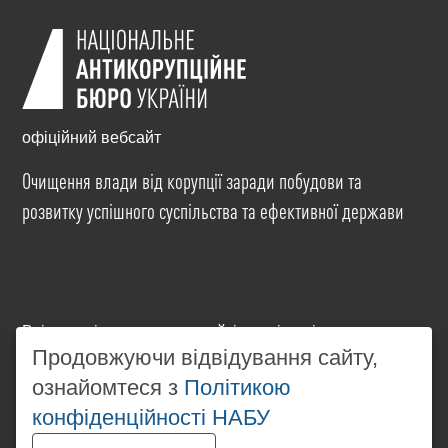
офіційний вебсайт
Очищення влади від корупції заради побудови та
розвитку успішного суспільства та ефективної держави
Всі матеріали на цьому сайті розміщені на умовах
ліцензії
Creative Commons Attribution-NonCommercial-
Продовжуючи відвідування сайту,
NoDerivatives 4.0 International
. Використання будь-
ознайомтеся з
Політикою
яких матеріалів, розміщених на сайті, дозволяється
конфіденційності НАБУ
за умови посилання на
www.nabu.gov.ua
в
незалежності від повного або часткового