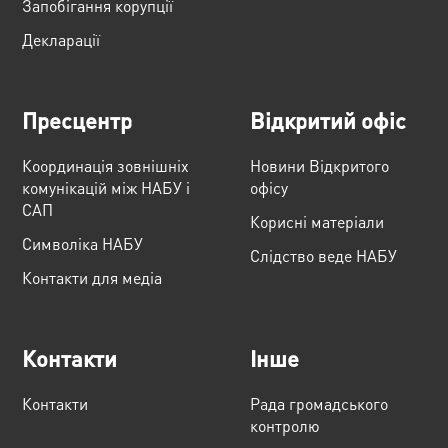
Запобігання корупції
Декларації
Пресцентр
Відкритий офіс
Координація зовнішніх
Новини Відкритого
комунікацій між НАБУ і
офісу
САП
Корисні матеріали
Cимволіка НАБУ
Слідство веде НАБУ
Контакти для медіа
Контакти
Інше
Контакти
Рада громадського
контролю