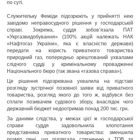
по суті.
Служительку Феміди підозрюють у прийнятті нею
завідомо неправосудного рішення у господарській
справі. Зокрема, суддя зобов’язала ПАТ
«Укргазвидобування» (100% акцій належать НАК
«Нафтогаз України», яка є власністю держави)
передати на користь приватного товариства
природний газ, попередньо арештований ухвалами
слідчого судді у кримінальному провадженні
Національного бюро (так звана «газова справа»).
Це рішення підозрювана ухвалила на підставі
розгляду зустрічної позовної заяви від приватного
товариства, розгляд якого до того ж, відбувся без
сплати позивачем судового збору, внаслідок чого
державний бюджет недоотримав понад 200 тис. грн.
За даними слідства, у межах цієї ж господарської
справи суддя задовольнила клопотання
представника приватного товариства: зменшила
розмір пені, що підлягала стягненню з ТОВ за