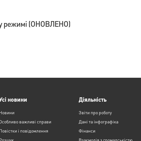
у режимі (ОНОВЛЕНО)
Усі новини
Діяльність
Новини
Звіти про роботу
Особливо важливі справи
Дані та інфографіка
Повістки і повідомлення
Фінанси
Розшук
Взаємодія з громадськістю