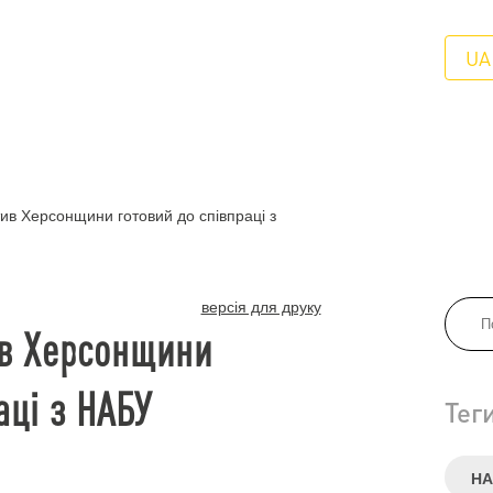
UA
ив Херсонщини готовий до співпраці з
версія для друку
ив Херсонщини
аці з НАБУ
Тег
НА