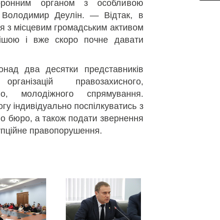
оронним органом з особливою
 Володимир Деулін. — Відтак, в
я з місцевим громадським активом
ішою і вже скоро почне давати
понад два десятки представників
рганізацій правозахисного,
ого, молодіжного спрямування.
огу індивідуально поспілкуватись з
о бюро, а також подати звернення
упційне правопорушення.