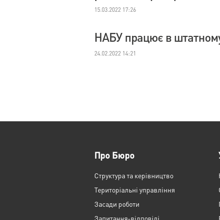
15.03.2022 17:26
НАБУ працює в штатном
24.02.2022 14:21
Про Бюро
Структура та керівництво
Територіальні управління
Засади роботи
Запитання-відповіді