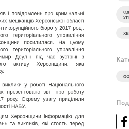
ОД
яв і повідомлень про кримінальні
УП
их мешканців Херсонської області
тикорупційного бюро у 2017 році.
ХЕ
го територіального управління
сонщини посилилася. На цьому
ого територіального управління
мир Деулін під час зустрічі з
Кат
кого активу Херсонщини, яка
у.
ОФ
 виклики у роботі Національного
ож презентовано звіт про роботу
17 року. Окрему увагу приділили
Под
ості НАБУ.
цям Херсонщини інформацію для
нь та викликів, які стоять перед