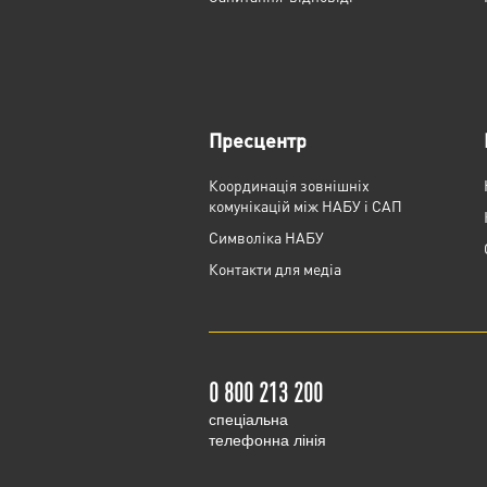
Пресцентр
Координація зовнішніх
комунікацій між НАБУ і САП
Cимволіка НАБУ
Контакти для медіа
0 800 213 200
cпеціальна
телефонна лінія