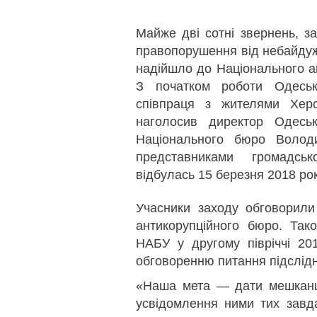
Майже дві сотні звернень, за
правопорушення від небайдуж
надійшло до Національного ан
З початком роботи Одесько
співпраця з жителями Хер
наголосив директор Одеськ
Національного бюро Володи
представниками громадсь
відбулась 15 березня 2018 рок
Учасники заходу обговорили
антикорупційного бюро. Так
НАБУ у другому півріччі 20
обговоренню питання підслідн
«Наша мета — дати мешкан
усвідомлення ними тих завда