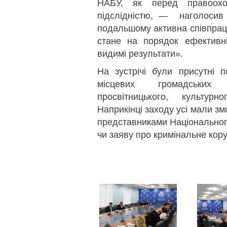
НАБУ, як перед правоох
підслідністю, — наголосив
подальшому активна співпрац
стане на порядок ефективн
видимі результати».
На зустрічі були присутні 
місцевих громадських о
просвітницького, культурн
Наприкінці заходу усі мали зм
представниками Національног
чи заяву про кримінальне кор