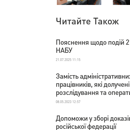
Читайте Також
Пояснення щодо подій 2
НАБУ
21.07.2025 11:15
Замість адміністративни
працівників, які долучен
розслідування та операт
08.05.2023 12:57
Допоможи у зборі доказі
російської федерації