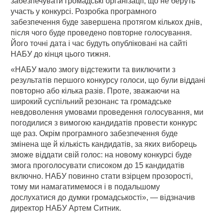
забезпечувати громадські організації, що не беруть
участь у конкурсі. Розробка програмного
забезпечення буде завершена протягом кількох днів,
після чого буде проведено повторне голосування.
Його точні дата і час будуть опубліковані на сайті
НАБУ до кінця цього тижня.
«НАБУ мало змогу відстежити та виключити з
результатів першого конкурсу голоси, що були віддані
повторно або кілька разів. Проте, зважаючи на
широкий суспільний резонанс та громадське
невдоволення умовами проведення голосування, ми
погодилися з вимогою кандидатів провести конкурс
ще раз. Окрім програмного забезпечення буде
змінена ще й кількість кандидатів, за яких виборець
зможе віддати свій голос: на новому конкурсі буде
змога проголосувати списоком до 15 кандидатів
включно. НАБУ повинно стати взірцем прозорості,
тому ми намагатимемося і в подальшому
дослухатися до думки громадськості», — відзначив
директор НАБУ Артем Ситник.