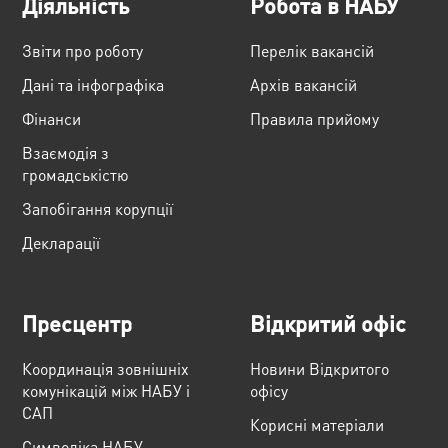
Діяльність
Робота в НАБУ
Звіти про роботу
Перелік вакансій
Дані та інфографіка
Архів вакансій
Фінанси
Правила прийому
Взаємодія з
громадськістю
Запобігання корупції
Декларації
Пресцентр
Відкритий офіс
Координація зовнішніх
Новини Відкритого
комунікацій між НАБУ і
офісу
САП
Корисні матеріали
Cимволіка НАБУ