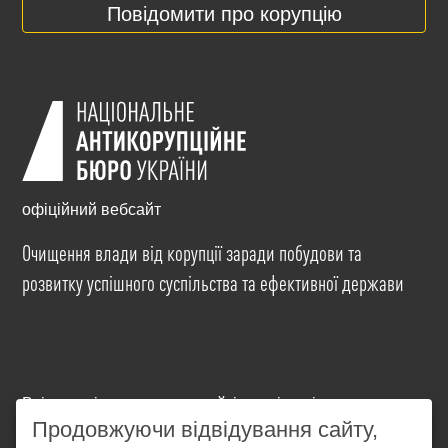
Повідомити про корупцію
офіційний вебсайт
Очищення влади від корупції заради побудови та
розвитку успішного суспільства та ефективної держави
Всі матеріали на цьому сайті розміщені на умовах
ліцензії
Creative Commons Attribution-NonCommercial-
Продовжуючи відвідування сайту,
NoDerivatives 4.0 International
. Використання будь-