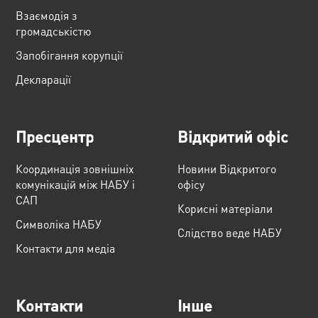
Взаємодія з
громадськістю
Запобігання корупції
Декларації
Пресцентр
Відкритий офіс
Координація зовнішніх
Новини Відкритого
комунікацій між НАБУ і
офісу
САП
Корисні матеріали
Cимволіка НАБУ
Слідство веде НАБУ
Контакти для медіа
Контакти
Інше