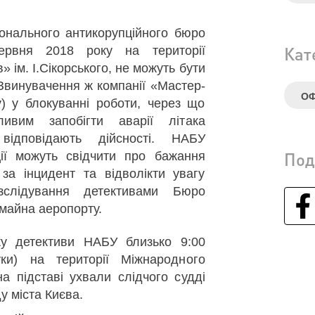
ціонального антикорупційного бюро
Кат
ервня 2018 року на території
 ім. І.Сікорського, не можуть бути
 Звинувачення ж компанії «Мастер-
ОФ
) у блокуванні роботи, через що
ивим запобігти аварії літака
відповідають дійсності. НАБУ
Под
ції можуть свідчити про бажання
 за інцидент та відволікти увагу
зслідування детективами Бюро
майна аеропорту.
ку детективи НАБУ близько 9:00
уки) на території Міжнародного
а підставі ухвали слідчого судді
у міста Києва.