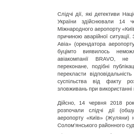
Слідчі дії, які детективи На
України здійснювали 14 ч
Міжнародного аеропорту «Київ»
причиною аварійної ситуації.
Авіа» (орендатора аеропорту
буцімто виявилось неможл
авіакомпанії BRAVO, не 
переконане, подібні публіка
перекласти відповідальність
суспільства від факту ро
зловживань при використанні 
Дійсно, 14 червня 2018 ро
розпочали слідчі дії (обш
аеропорту «Київ» (Жуляни) н
Солом’янського районного суд