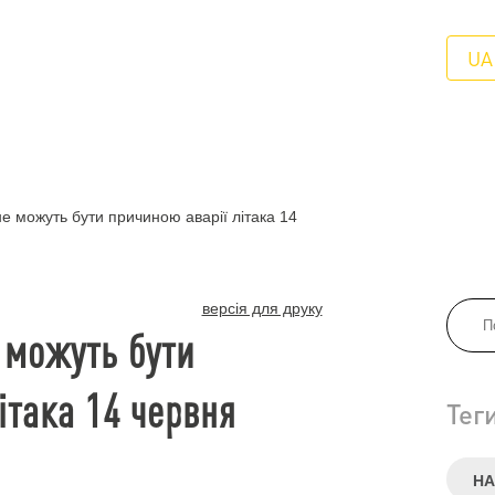
UA
не можуть бути причиною аварії літака 14
версія для друку
е можуть бути
ітака 14 червня
Тег
НА