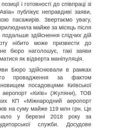
позиції і готовності до співпраці зі
Авіа» публікує неправдиві заяви,
кою пасажирів. Звертаємо увагу,
прилюднила майже за місяць після
 подальше здійснення слідчих дій
рту нібито може призвести до
ьне бюро наголошує, такі заяви
матися як відверта маніпуляція.
ктиви Бюро здійснювали в рамках
ьного провадження за фактом
новищем посадовцями Київської
 аеропорт «Київ» (Жуляни), ТОВ
яких КП «Міжнародний аеропорт
ків на суму майже 119 млн грн. Це
очало у березні 2018 року за
удиторської служби. Досудове