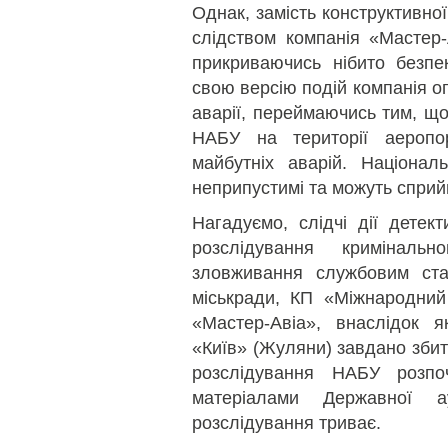
Однак, замість конструктивної 
слідством компанія «Мастер-
прикриваючись нібито безпе
свою версію подій компанія о
аварії, переймаючись тим, що
НАБУ на території аеропо
майбутніх аварій. Націонал
неприпустимі та можуть сприй
Нагадуємо, слідчі дії дете
розслідування кримінал
зловживання службовим ста
міськради, КП «Міжнародний
«Мастер-Авіа», внаслідок 
«Київ» (Жуляни) завдано збит
розслідування НАБУ розп
матеріалами Державної а
розслідування триває.