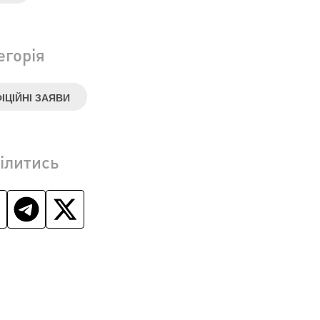
егорія
ІЦІЙНІ ЗАЯВИ
ілитись