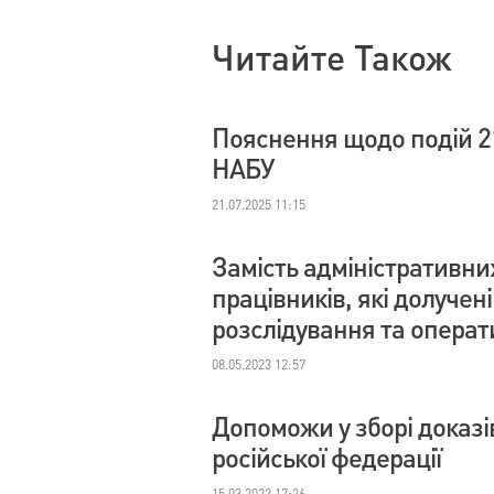
Читайте Також
Пояснення щодо подій 2
НАБУ
21.07.2025 11:15
Замість адміністративни
працівників, які долучен
розслідування та операт
08.05.2023 12:57
Допоможи у зборі доказі
російської федерації
15.03.2022 17:26