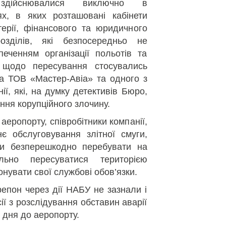
здійснювалися виключно в
ях, в яких розташовані кабінети
терії, фінансового та юридичного
озділів, які безпосередньо не
еченням організації польотів та
 щодо пересування стосувались
а ТОВ «Мастер-Авіа» та одного з
нії, які, на думку детективів Бюро,
ення корупційного злочину.
аеропорту, співробітники компанії,
є обслуговування злітної смуги,
ли безперешкодно перебувати на
льно пересуватися територією
конувати свої службові обов’язки.
пон через дії НАБУ не зазнали і
ії з розслідування обставин аварії
о дня до аеропорту.