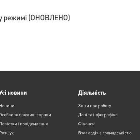
у режимі (ОНОВЛЕНО)
Усі новини
Діяльність
Новини
Звіти про роботу
Особливо важливі справи
Дані та інфографіка
Повістки і повідомлення
Фінанси
Розшук
Взаємодія з громадськістю