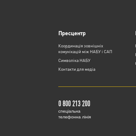
Пресцентр
Координація зовнішніх
комунікацій між НАБУ і САП
Cимволіка НАБУ
Контакти для медіа
0 800 213 200
cпеціальна
телефонна лінія