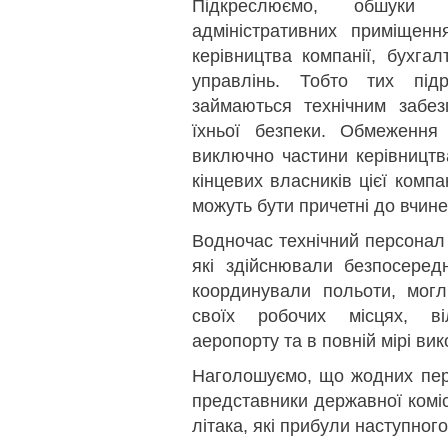
Підкреслюємо, обшуки 
адміністративних приміщенн
керівництва компанії, бухгал
управлінь. Тобто тих підр
займаються технічним забезп
їхньої безпеки. Обмеження
виключно частини керівництв
кінцевих власників цієї компа
можуть бути причетні до вчин
Водночас технічний персонал 
які здійснювали безпосередн
координували польоти, мог
своїх робочих місцях, ві
аеропорту та в повній мірі ви
Наголошуємо, що жодних пере
представники державної коміс
літака, які прибули наступног