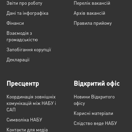
Звіти про роботу
Перелік вакансій
Дані та інфографіка
Архів вакансій
Фінанси
Правила прийому
Взаємодія з
громадськістю
Запобігання корупції
Декларації
Пресцентр
Відкритий офіс
Координація зовнішніх
Новини Відкритого
комунікацій між НАБУ і
офісу
САП
Корисні матеріали
Cимволіка НАБУ
Слідство веде НАБУ
Контакти для медіа