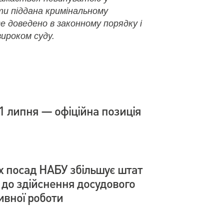
ути піддана кримінальному
де доведено в законному порядку і
ироком суду.
1 липня — офіційна позиція
х посад НАБУ збільшує штат
і до здійснення досудового
ивної роботи