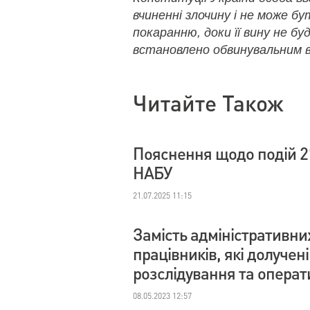
вчиненні злочину і не може б
покаранню, доки її вину не бу
встановлено обвинувальним в
Читайте Також
Пояснення щодо подій 2
НАБУ
21.07.2025 11:15
Замість адміністративни
працівників, які долучен
розслідування та операт
08.05.2023 12:57