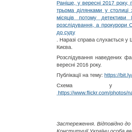
Раніше, у вересні 2017 року,
трьома ділянками у столиці 
місяців потому детективи
розслідування, а прокурори 
до суду
. Наразі справа слухається у
Києва.
Розслідування наведених фа
вересні 2016 року.
Публікації на тему:
https://bit.
Схема у кр
https://www.flickr.com/photos/
Застереження. Відповідно до
Конституції України особа в