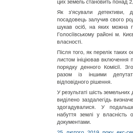
цих земель становить понад 2,
Як з’ясували детективи, д
посадовець залучив свого ро
шукав осіб, на яких можна п
Голосіївському районі м. Ки
власності.
Після того, як перелік таких 
листом ініціював включення п
порядку денного Комісії. Зго
разом із іншими депута
відповідного рішення.
У результаті шість земельних
виділено заздалегідь визначе
здогадувалися. У подальш
набуття землі у власність
документами.
25 лютого 2019 року екс-се