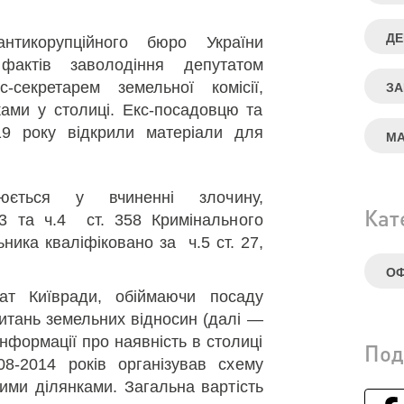
ДЕ
антикорупційного бюро України
фактів заволодіння депутатом
с-секретарем земельної комісії,
ЗА
ами у столиці. Екс-посадовцю та
19 року відкрили матеріали для
МА
рюється у вчиненні злочину,
Кат
.3 та ч.4 ст. 358 Кримінального
льника кваліфіковано за ч.5 ст. 27,
ОФ
ат Київради, обіймаючи посаду
 питань земельних відносин (далі —
інформації про наявність в столиці
Под
08-2014 років організував схему
ими ділянками. Загальна вартість