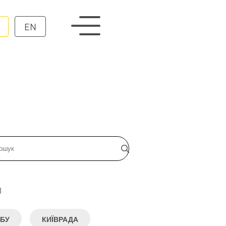
EN
и
БУ
КИЇВРАДА