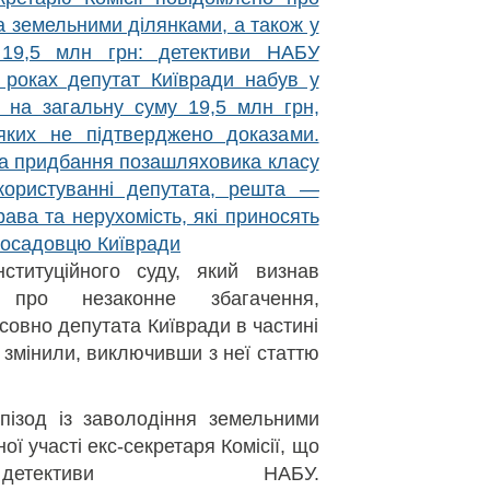
ма земельними ділянками, а також у
 19,5 млн грн: детективи НАБУ
 роках депутат Київради набув у
 на загальну суму 19,5 млн грн,
 яких не підтверджено доказами.
на придбання позашляховика класу
користуванні депутата, решта —
рава та нерухомість, які приносять
посадовцю Київради
ституційного суду, який визнав
ю про незаконне збагачення,
овно депутата Київради в частині
— змінили, виключивши з неї статтю
ізод із заволодіння земельними
ої участі екс-секретаря Комісії, що
детективи НАБУ.