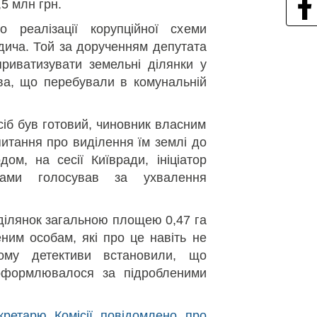
5 млн грн.
о реалізації корупційної схеми
дича. Той за дорученням депутата
риватизувати земельні ділянки у
єва, що перебували в комунальній
осіб був готовий, чиновник власним
итання про виділення їм землі до
дом, на сесії Київради, ініціатор
тами голосував за ухвалення
 ділянок загальною площею 0,47 га
ним особам, які про це навіть не
ому детективи встановили, що
 оформлювалося за підробленими
кретарю Комісії повідомлено про