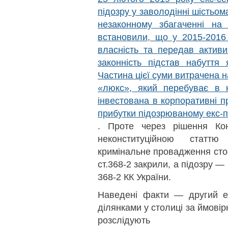
підозру у заволодінні шістьо
незаконному збагаченні на
встановили, що у 2015-2016
власність та передав активи
законність підстав набуття
Частина цієї суми витрачена 
«люкс», який перебуває в 
інвестована в корпоративні п
прибутки підозрюваному екс-
. Проте через рішення Кон
неконституційною статт
кримінальне провадження стос
ст.368-2 закрили, а підозру 
368-2 КК України.
Наведені факти — другий еп
ділянками у столиці за ймовірн
розслідують 