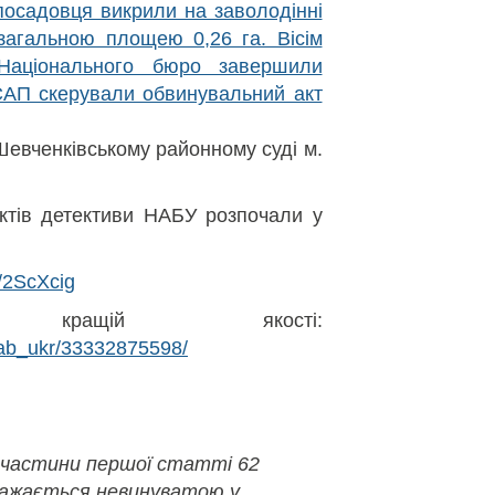
 посадовця викрили на заволодінні
загальною площею 0,26 га. Вісім
 Національного бюро завершили
САП скерували обвинувальний акт
 Шевченківському районному суді м.
ктів детективи НАБУ розпочали у
ly/2ScXcig
ащій якості:
nab_ukr/33332875598/
 частини першої статті 62
важається невинуватою у