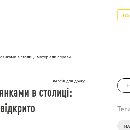
UA
лянками в столиці: матеріали справи
версія для друку
янками в столиці:
 відкрито
Тег
НА