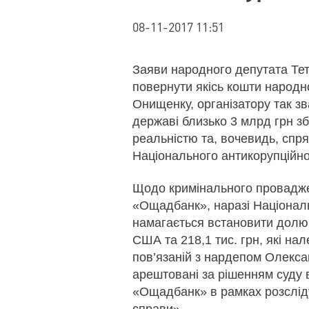
08-11-2017 11:51
Заяви народного депутата Те
повернути якісь кошти народ
Онищенку, організатору так з
державі близько 3 млрд грн зби
реальністю та, вочевидь, спр
Національного антикорупційно
Щодо кримінального провадже
«Ощадбанк», наразі Націонал
намагається встановити долю 
США та 218,1 тис. грн, які нал
пов’язаній з нардепом Олекс
арештовані за рішенням суду 
«Ощадбанк» в рамках розсліду