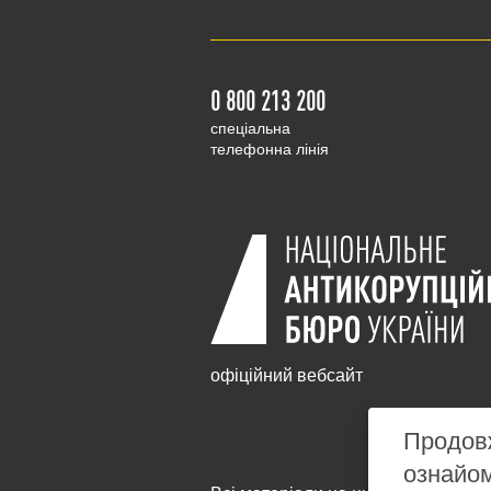
0 800 213 200
cпеціальна
телефонна лінія
офіційний вебсайт
Продовж
ознайо