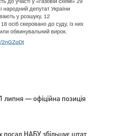
ь до участі у «газовій схемі» 29
слі народний депутат України
ають у розшуку, 12
18 осіб скеровано до суду, із них
сили обвинувальний вирок.
.ly/2nGZoDt
1 липня — офіційна позиція
х посад НАБУ збільшує штат