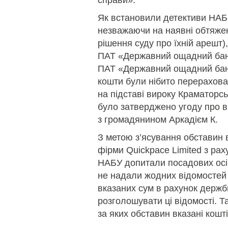
справи».
Як встановили детективи НАБУ
незважаючи на наявні обтяже
рішення суду про їхній арешт),
ПАТ «Державний ощадний банк
ПАТ «Державний ощадний банк
кошти були нібито перерахова
на підставі вироку Краматорсь
було затверджено угоду про в
з громадянином Аркадієм К.
З метою з’ясування обставин
фірми Quickpace Limited з ра
НАБУ допитали посадових осіб
не надали жодних відомостей
вказаних сум в рахунок держ
розголошувати ці відомості. Та
за яких обставин вказані кошт