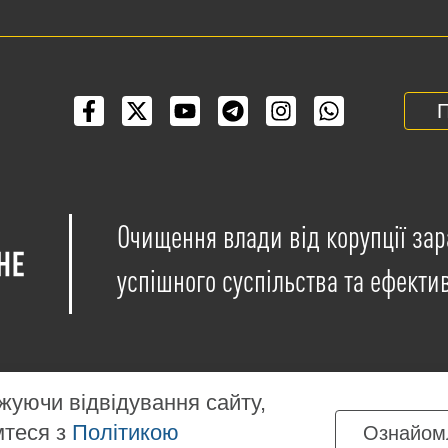
П
Очищення влади від корупції зар
успішного суспільства та ефекти
уючи відвідування сайту,
мтеся з
Політикою
Ознайом