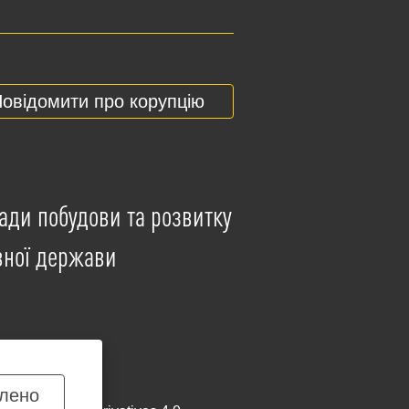
овідомити про корупцію
ади побудови та розвитку
вної держави
лено