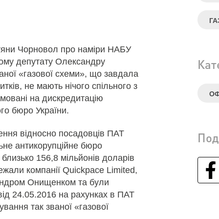
ГА
тяни Чорновол про наміри НАБУ
ному депутату Олександру
Кат
ваної «газової схеми», що завдала
тків, не мають нічого спільного з
ОФ
ямовані на дискредитацію
го бюро України.
ння відносно посадовців ПАТ
Под
ьне антикорупційне бюро
близько 156,8 мільйонів доларів
ежали компанії Quickpace Limited,
андром Онищенком та були
від 24.05.2016 на рахунках в ПАТ
вання так званої «газової