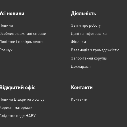
Усі новини
Діяльність
Новини
Звіти про роботу
Особливо важливі справи
Дані та інфографіка
Повістки і повідомлення
Фінанси
Розшук
Взаємодія з громадськістю
Запобігання корупції
Декларації
Відкритий офіс
Контакти
Новини Відкритого офісу
Контакти
Корисні матеріали
Слідство веде НАБУ