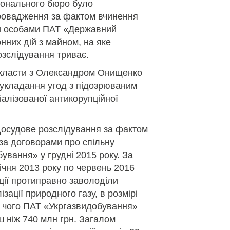
іонального бюро було
ровадження за фактом вчинення
и особами ПАТ «Державний
нних дій з майном, на яке
зслідування триває.
укласти з Олександром Онищенко
 укладання угод з підозрюваним
іалізованої антикорупційної
осудове розслідування за фактом
 за договорами про спільну
бування» у грудні 2015 року. За
січня 2013 року по червень 2016
ації протиправно заволоділи
зації природного газу, в розмірі
к чого ПАТ «Укргазвидобування»
ш ніж 740 млн грн. Загалом