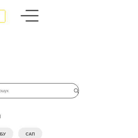
и
БУ
САП