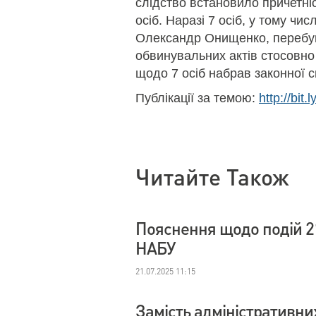
слідство встановило причетніст
осіб. Наразі 7 осіб, у тому чи
Олександр Онищенко, перебув
обвинувальних актів стосовно 
щодо 7 осіб набрав законної 
Публікації за темою:
http://bit
Читайте Також
Пояснення щодо подій 2
НАБУ
21.07.2025 11:15
Замість адміністративни