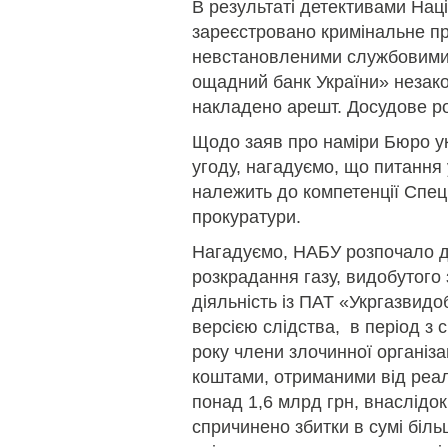
В результаті детективами Нац
зареєстровано кримінальне п
невстановленими службовим
ощадний банк України» незако
накладено арешт. Досудове ро
Щодо заяв про наміри Бюро 
угоду, нагадуємо, що питання
належить до компетенції Спец
прокуратури.
Нагадуємо, НАБУ розпочало д
розкрадання газу, видобутого
діяльність із ПАТ «Укргазвидо
версією слідства, в період з 
року члени злочинної організ
коштами, отриманими від реалі
понад 1,6 млрд грн, внаслідо
спричинено збитки в сумі біль