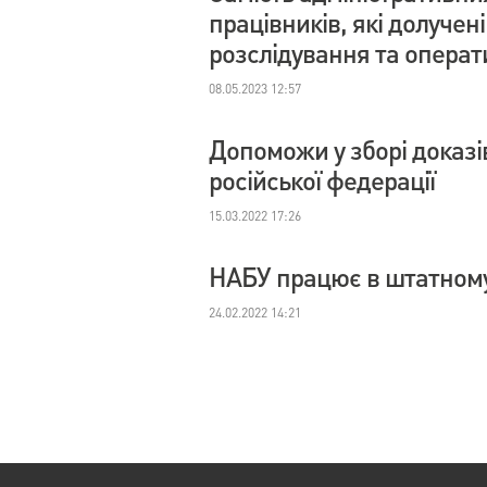
працівників, які долучен
розслідування та операт
08.05.2023 12:57
Допоможи у зборі доказі
російської федерації
15.03.2022 17:26
НАБУ працює в штатном
24.02.2022 14:21