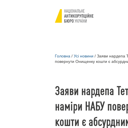
Головна
/
Усі новини
/
Заяви нардепа Т
повернути Онищенку кошти є абсурдн
Заяви нардепа Те
наміри НАБУ пове
кошти є абсурдни