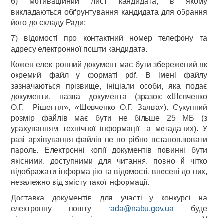
6) мотиваційний лист кандидата, в якому
викладаються обґрунтування кандидата для обрання
його до складу Ради;
7) відомості про контактний номер телефону та
адресу електронної пошти кандидата.
Кожен електронний документ має бути збережений як
окремий файл у форматі pdf. В імені файлу
зазначаються прізвище, ініціали особи, яка подає
документи, назва документа (зразок: «Шевченко
О.Г. Рішення», «Шевченко О.Г. Заява»). Сукупний
розмір файлів має бути не більше 25 МБ (з
урахуванням технічної інформації та метаданих). У
разі архівування файлів не потрібно встановлювати
пароль. Електронні копії документів повинні бути
якісними, доступними для читання, повно й чітко
відображати інформацію та відомості, внесені до них,
незалежно від змісту такої інформації.
Доставка документів для участі у конкурсі на
електронну пошту
rada@nabu.gov.ua
буде