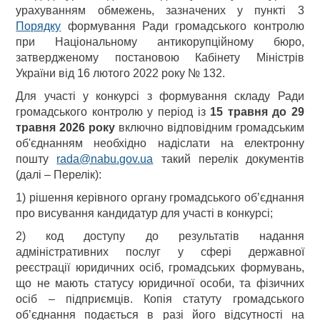
урахуванням обмежень, зазначених у пункті 3
Порядку
формування Ради громадського контролю
при Національному антикорупційному бюро,
затвердженому постановою Кабінету Міністрів
України від 16 лютого 2022 року № 132.
Для участі у конкурсі з формування складу Ради
громадського контролю у період із
15 травня до 29
травня 2026 року
включно відповідним громадським
об'єднанням необхідно надіслати на електронну
пошту
rada@nabu.gov.ua
такий перелік документів
(далі – Перелік):
1) рішення керівного органу громадського об’єднання
про висування кандидатур для участі в конкурсі;
2) код доступу до результатів надання
адміністративних послуг у сфері державної
реєстрації юридичних осіб, громадських формувань,
що не мають статусу юридичної особи, та фізичних
осіб – підприємців. Копія статуту громадського
об’єднання подається в разі його відсутності на