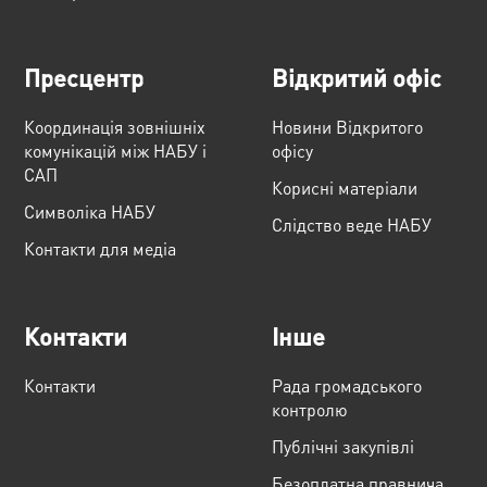
Пресцентр
Відкритий офіс
Координація зовнішніх
Новини Відкритого
комунікацій між НАБУ і
офісу
САП
Корисні матеріали
Cимволіка НАБУ
Слідство веде НАБУ
Контакти для медіа
Контакти
Інше
Контакти
Рада громадського
контролю
Публічні закупівлі
Безоплатна правнича