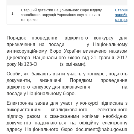
Старший детектив Національного бюро відділу
Старший д
запобігання корупції Управління внутрішнього
запобіганн
контролю
контролю
Порядок проведення відкритого конкурсу для
призначення на посади у Національному
антикорупційному бюро України визначено наказом
Директора Національного бюро від 31 травня 2017
року № 123-О (зі змінами).
Особи, які бажають взяти участь у конкурсі, подають
документи, визначені Порядком проведення
відкритого конкурсу для призначення на
посади у Національному бюро.
Електронна заява для участі у конкурсі підписана з
використанням кваліфікованого електронного
підпису разом із сканованими копіями необхідних
документів надсилаються на офіційну електронну
адресу Національного бюро document@nabu.gov.ua