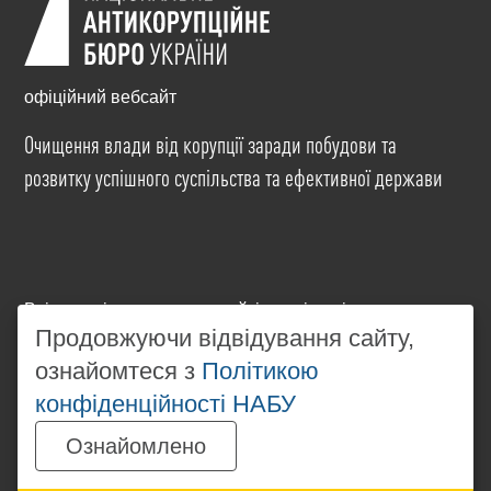
офіційний вебсайт
Очищення влади від корупції заради побудови та
розвитку успішного суспільства та ефективної держави
Всі матеріали на цьому сайті розміщені на умовах
ліцензії
Creative Commons Attribution-NonCommercial-
Продовжуючи відвідування сайту,
NoDerivatives 4.0 International
. Використання будь-
ознайомтеся з
Політикою
яких матеріалів, розміщених на сайті, дозволяється
конфіденційності НАБУ
за умови посилання на
www.nabu.gov.ua
в
незалежності від повного або часткового
Ознайомлено
використання матеріалів.