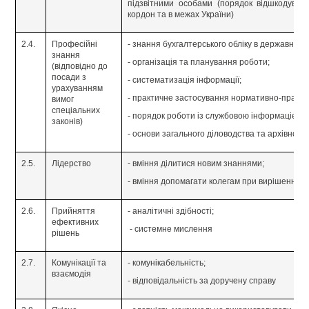
підзвітними особами (порядок відшкодува
кордон та в межах України)
2.4.
Професійні
- знання бухгалтерського обліку в державному 
знання
- організація та планування роботи;
(відповідно до
посади з
- систематизація інформації;
урахуванням
- практичне застосування нормативно-правови
вимог
спеціальних
- порядок роботи із службовою інформацією;
законів)
- основи загального діловодства та архівної 
2.5.
Лідерство
- вміння ділитися новим знаннями;
- вміння допомагати колегам при вирішенні с
2.6.
Прийняття
- аналітичні здібності;
ефективних
- системне мислення
рішень
2.7.
Комунікації та
- комунікабельність;
взаємодія
- відповідальність за доручену справу