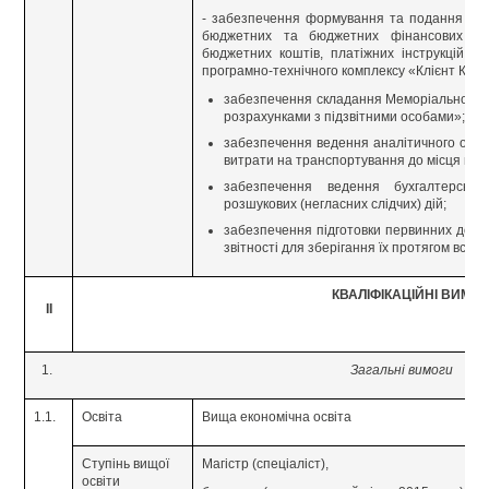
- забезпечення формування та подання до 
бюджетних та бюджетних фінансових зобо
бюджетних коштів, платіжних інструкцій (
програмно-технічного комплексу «Клієнт Каз
забезпечення складання Меморіального 
розрахунками з підзвітними особами»;
забезпечення ведення аналітичного облік
витрати на транспортування до місця від
забезпечення ведення бухгалтерсько
розшукових (негласних слідчих) дій;
забезпечення підготовки первинних докуме
звітності для зберігання їх протягом встан
КВАЛІФІКАЦІЙНІ ВИМО
ІІ
Загальні вимоги
1.1.
Освіта
Вища економічна освіта
Ступінь вищої
Магістр (спеціаліст),
освіти