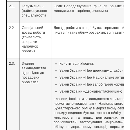
2.1.
Галузь знань
Облік і оподаткування; фінанси, банківська
(найменування
менеджмент; торгівля; економіка
спеціальності)
2.2.
Спеціальний
Досвід роботи в сфері бухгалтерського обліку
досвід роботи
числі з питань обліку розрахунків з підзвітни
(тривалість,
сфера чи
напрямок
роботи)
2.3.
Знання
Конституція України;
законодавства
Закон України «Про державну службу»;
відповідно до
посадових
Закон України «Про Національне антикору
обов’язків
Закон України «Про запобігання корупції»;
Закон України «Державну таємницю»;
- закони, інші акти законодавства з питань ве
нормативно-правові акти Національного ба
бухгалтерського обліку в державному сектор
порядку ведення бухгалтерського обліку, скл
міністерств та інших центральних орга
особливостей застосування національних 
обліку в державному секторі, нормативно