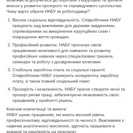
можливість долучитися до боротьби з корупцією та зробити
внесок у розвиток прозорого та справедливого суспільства.
Чому варто обрати НАБУ як роботодавця?
Висока соціальна відповідальність. Співробітники НАБУ
працюють над важливими для держави завданнями,
спрямованими на викорінення корупційних схем і
покращення життя громадян.
Професійний розвиток. НАБУ пропонує своїм
працівникам можливості для навчання та розвитку
професійних навичок через спеціалізовані тренінги,
семінари та роботу з досвідченими колегами.
Стабільна заробітна плата та соціальні гарантії.
Співробітники НАБУ отримують конкурентну заробітну
плату, а також повний соціальний пакет.
Прозорість і незалежність. НАБУ прагне створити чесні та
прозорі умови праці, забезпечуючи незалежність своїх
працівників у прийнятті рішень.
Ключові компетенції та вимоги
НАБУ шукає працівників, які мають високий рівень
професіоналізму, відповідальності та чесності. Важливими є
навички аналітичного мислення, здатність працювати в
команді та націленість на результат.