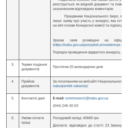
реєструється як вхідний документ та поверт
зазначенням відповідних коментарів.
Працівники Національного бюро, які бажа
лише заяву про участь у конкурсі, яка готує
на ім'я голови Конкурсної комісії та підписує
Зразки заяв розміщені на офіційно
(
https://nabu.gov.ua/poryadok-provedennya-vid
Порядок проведення відкритого конкурсу, розді
3.
Термін подання
Протягом 20 календарних днів
документів
4.
Прийом
За посиланням на вебсайті Національного б
документів
nabu/perelik-vakansiy/
5.
Контактні дані
E-mail:
commission2@nabu.gov.ua
(044) 246-30-03
6.
Умови оплати
Посадовий оклад: 40680 грн
праці
Доплати: відповідно до статті 23 Закону У