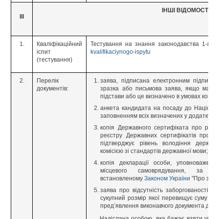
ІНШІ ВІДОМОСТІ
ІІІ
1.
Кваліфікаційний
Тестування на знання законодавства 1-го 
іспит
kvalifikaciynogo-ispytu
(тестування)
2.
Перелік
заява, підписана електронним підписом
документів:
зразка або письмова заява, якщо має н
підстави або це визначено в умовах конкур
анкета кандидата на посаду до Націонал
заповненням всіх визначених у додатку по
копія Державного сертифіката про ріве
реєстру Державних сертифікатів про р
підтверджує рівень володіння держа
комісією зі стандартів державної мови;
копія декларації особи, уповноважен
місцевого самоврядування, за 
встановленому
Законом України
"Про запо
заява про відсутність заборгованості з
сукупний розмір якої перевищує суму від
пред’явлення виконавчого документа до п
Надіслана особою, яка бажає взяти участь