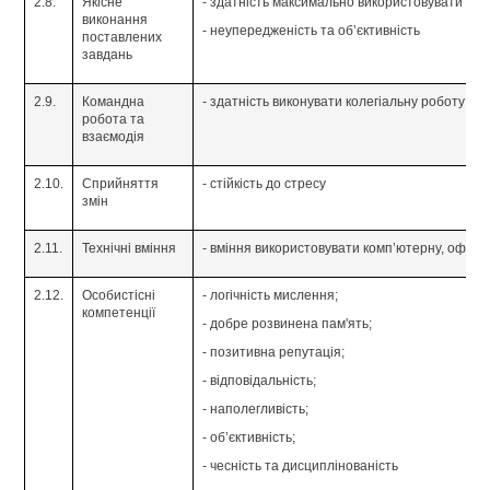
2.8.
Якісне
- здатність максимально використовувати вла
виконання
- неупередженість та об’єктивність
поставлених
завдань
2.9.
Командна
- здатність виконувати колегіальну роботу
робота та
взаємодія
2.10.
Сприйняття
- стійкість до стресу
змін
2.11.
Технічні вміння
- вміння використовувати комп’ютерну, офісн
2.12.
Особистісні
- логічність мислення;
компетенції
- добре розвинена пам'ять;
- позитивна репутація;
- відповідальність;
- наполегливість;
- об’єктивність;
- чесність та дисциплінованість