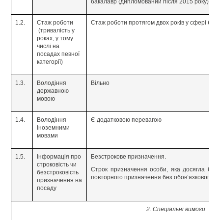
бакалавр (дипломований після 2015 року)
1.2.
Стаж роботи
Стаж роботи протягом двох років у сфері бухга
(тривалість у
роках, у тому
числі на
посадах певної
категорії)
1.3.
Володіння
Вільно
державною
мовою
1.4.
Володіння
Є додатковою перевагою
іноземними
мовами
1.5.
Інформація про
Безстрокове призначення.
строковість чи
Строк призначення особи, яка досягла 65-рі
безстроковість
повторного призначення без обов’язкового п
призначення на
посаду
2. Спеціальні вимоги