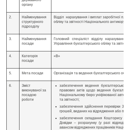
державного
органу
2.
Найменування
Відділ нарахування і виплат заробітної плати
структурного
обліку та звітності Національного антикорупц
підрозділу
3.
Найменування
Головний спеціаліст відділу нарахування 
посади
Управління бухгалтерського обліку та звітнос
4.
Категорія
«В»
посади
5.
Мета посади
Організація та ведення бухгалтерського облік
6.
Зміст
забезпечення ведення бухгалтерського 
виконуваної за
правових актів щодо ведення бухгалтерс
посадою
Національному бюро уніфікованої автомат
роботи
та звітності;
забезпечення здійснення перевірки Звіті
грошей, виданих на відрядження або під зв
забезпечення складання Кошторису витр
Довідки – розрахунку (у разі відрядже
авансом відряджених працівників Націона