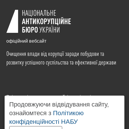
офіційний вебсайт
Очищення влади від корупції заради побудови та
розвитку успішного суспільства та ефективної держави
Всі матеріали на цьому сайті розміщені на умовах
ліцензії
Creative Commons Attribution-NonCommercial-
Продовжуючи відвідування сайту,
NoDerivatives 4.0 International
. Використання будь-
ознайомтеся з
Політикою
яких матеріалів, розміщених на сайті, дозволяється
конфіденційності НАБУ
за умови посилання на
www.nabu.gov.ua
в
незалежності від повного або часткового