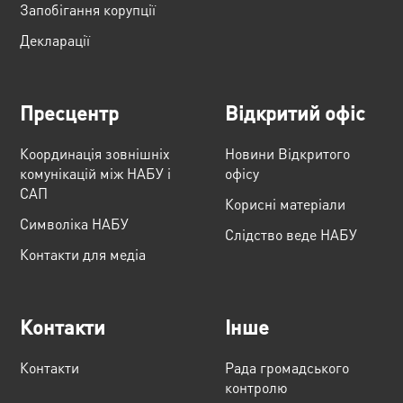
Запобігання корупції
Декларації
Пресцентр
Відкритий офіс
Координація зовнішніх
Новини Відкритого
комунікацій між НАБУ і
офісу
САП
Корисні матеріали
Cимволіка НАБУ
Слідство веде НАБУ
Контакти для медіа
Контакти
Інше
Контакти
Рада громадського
контролю