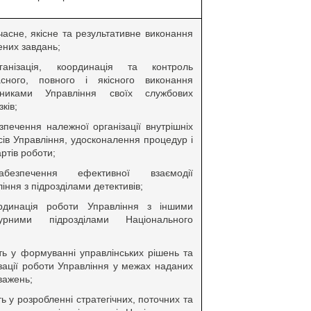
часне, якісне та результативне виконання
ених завдань;
анізація, координація та контроль
асного, повного і якісного виконання
вниками Управління своїх службових
зків;
зпечення належної організації внутрішніх
ів Управління, удосконалення процедур і
ртів роботи;
безпечення ефективної взаємодії
іння з підрозділами детективів;
рдинація роботи Управління з іншими
турними підрозділами Національного
ть у формуванні управлінських рішень та
зації роботи Управління у межах наданих
важень;
ть у розробленні стратегічних, поточних та