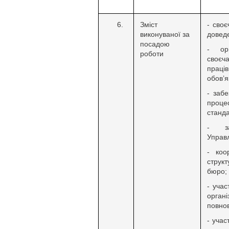
Зміст
- своє
виконуваної за
довед
посадою
- орг
роботи
своєч
праці
обов’я
- забе
процес
станда
- за
Управл
- коо
струк
бюро;
- учас
органі
повно
- учас