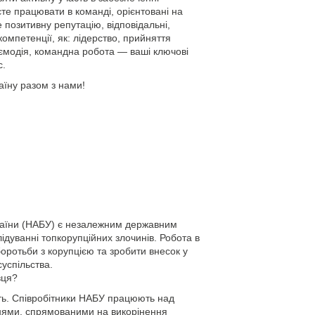
єте працювати в команді, орієнтовані на
 позитивну репутацію, відповідальні,
 компетенції, як: лідерство, прийняття
аємодія, командна робота — ваші ключові
с.
аїну разом з нами!
раїни (НАБУ) є незалежним державним
лідуванні топкорупційних злочинів. Робота в
оротьби з корупцією та зробити внесок у
успільства.
вця?
сть. Співробітники НАБУ працюють над
ями, спрямованими на викорінення