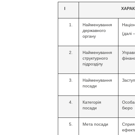
І
ХАРА
Найменування
Націо
державного
(далі 
органу
Найменування
Упра
структурного
фінанс
підрозділу
Найменування
Заступ
посади
Категорія
Особа
посади
бюро
Мета посади
Сприя
ефекти