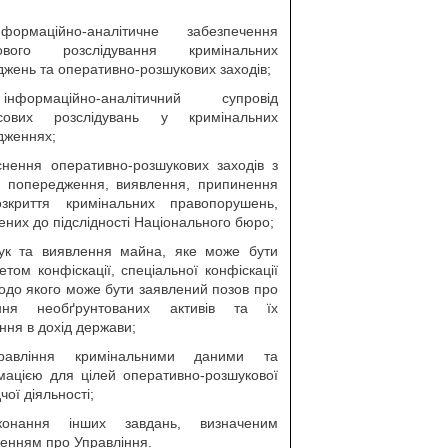
ормаційно-аналітичне забезпечення
дового розслідування кримінальних
жень та оперативно-розшукових заходів;
формаційно-аналітичний супровід
сових розслідувань у кримінальних
дженнях;
йснення оперативно-розшукових заходів з
 попередження, виявлення, припинення
зкриття кримінальних правопорушень,
ених до підслідності Національного бюро;
ук та виявлення майна, яке може бути
том конфіскації, спеціальної конфіскації
одо якого може бути заявлений позов про
ння необґрунтованих активів та їх
ння в дохід держави;
равління кримінальними даними та
мацією для цілей оперативно-розшукової
дчої діяльності;
конання інших завдань, визначеним
енням про Управління.