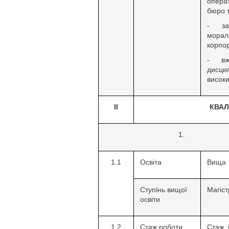
опера
бюро т
- за
морал
корпор
- вж
дисци
високи
ІІ
КВАЛ
1.1
Освіта
Вища
Ступінь вищої
Магіст
освіти
1.2
Стаж роботи
Стаж 