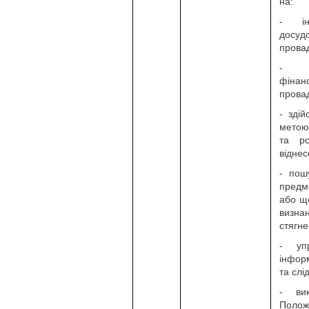
на:
- інф
досу
провад
- ін
фінан
прова
- зді
метою
та ро
віднес
- пош
предме
або щ
визна
стягне
- уп
інфор
та слі
- ви
Полож