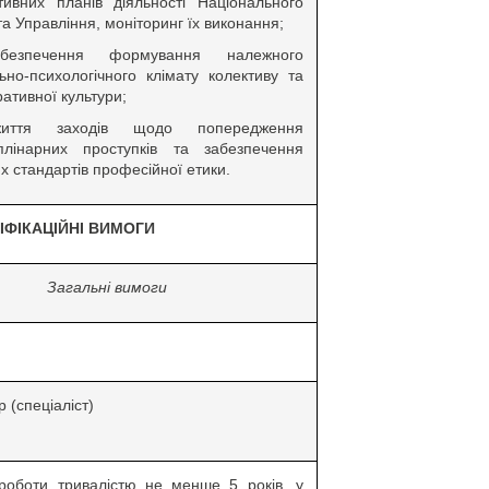
тивних планів діяльності Національного
а Управління, моніторинг їх виконання;
безпечення формування належного
ьно-психологічного клімату колективу та
ативної культури;
иття заходів щодо попередження
плінарних проступків та забезпечення
х стандартів професійної етики.
ІФІКАЦІЙНІ ВИМОГИ
Загальні вимоги
р (спеціаліст)
роботи тривалістю не менше 5 років, у