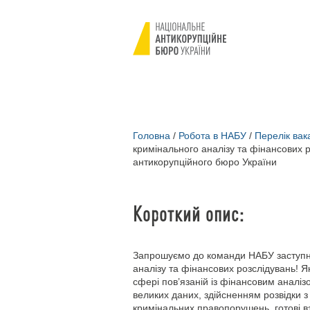
Головна
/
Робота в НАБУ
/
Перелік вак
кримінального аналізу та фінансових 
антикорупційного бюро України
Короткий опис:
Запрошуємо до команди НАБУ заступни
аналізу та фінансових розслідувань! 
сфері пов’язаній із фінансовим аналіз
великих даних, здійсненням розвідки 
кримінальних правопорушень, готові вз