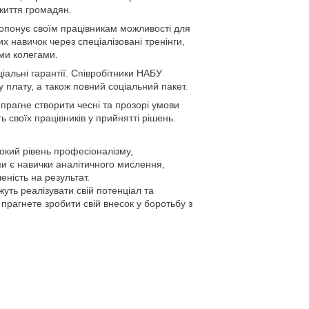
життя громадян.
опонує своїм працівникам можливості для
х навичок через спеціалізовані тренінги,
ими колегами.
іальні гарантії. Співробітники НАБУ
 плату, а також повний соціальний пакет.
 прагне створити чесні та прозорі умови
 своїх працівників у прийнятті рішень.
окий рівень професіоналізму,
ми є навички аналітичного мислення,
еність на результат.
уть реалізувати свій потенціал та
прагнете зробити свій внесок у боротьбу з