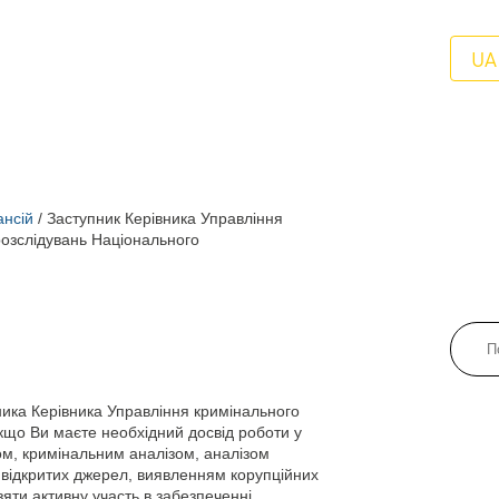
UA
ансій
/
Заступник Керівника Управління
розслідувань Національного
ка Керівника Управління кримінального
Якщо Ви маєте необхідний досвід роботи у
ом, кримінальним аналізом, аналізом
з відкритих джерел, виявленням корупційних
яти активну участь в забезпеченні