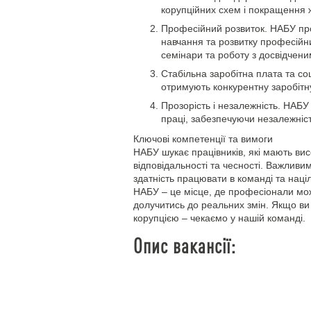
корупційних схем і покращення 
Професійний розвиток. НАБУ пр
навчання та розвитку професійни
семінари та роботу з досвідчен
Стабільна заробітна плата та соц
отримують конкурентну заробітну
Прозорість і незалежність. НАБУ
праці, забезпечуючи незалежність
Ключові компетенції та вимоги
НАБУ шукає працівників, які мають вис
відповідальності та чесності. Важливи
здатність працювати в команді та націл
НАБУ – це місце, де професіонали мож
долучитись до реальних змін. Якщо ви 
корупцією – чекаємо у нашій команді.
Опис вакансії: