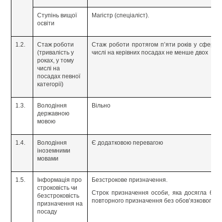
Ступінь вищої
Магістр (спеціаліст).
освіти
1.2.
Стаж роботи
Стаж роботи протягом п’яти років у сфері бу
(тривалість у
числі на керівних посадах не менше двох рокі
роках, у тому
числі на
посадах певної
категорії)
1.3.
Володіння
Вільно
державною
мовою
1.4.
Володіння
Є додатковою перевагою
іноземними
мовами
1.5.
Інформація про
Безстрокове призначення.
строковість чи
Строк призначення особи, яка досягла 65-рі
безстроковість
повторного призначення без обов’язкового п
призначення на
посаду