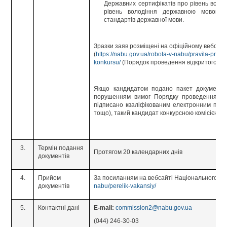
Державних сертифікатів про рівень воло
рівень володіння державною мовою, 
стандартів державної мови.
Зразки заяв розміщені на офіційному вебсай
(
https://nabu.gov.ua/robota-v-nabu/pravila-pri
konkursu/
(Порядок проведення відкритого конку
Якщо кандидатом подано пакет документів
порушенням вимог Порядку проведення кон
підписано кваліфікованим електронним під
тощо), такий кандидат конкурсною комісією не 
3.
Термін подання
Протягом 20 календарних днів
документів
4.
Прийом
За посиланням на вебсайті Національного б
документів
nabu/perelik-vakansiy/
5.
Контактні дані
E-mail:
commission2@nabu.gov.ua
(044) 246-30-03