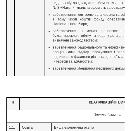
виданих під звіт, кладання Меморіального орд
№ 8 «Накопичувальна відомість за розрахунка
забезпечення контролю за цільовим та ефек
в тому числі коштів фонду оперативно –
Національного бюро;
забезпечення в межах повноважень від
бухгалтерського обліку та подачу до відповідн
визначені законодавством;
забезпечення раціонального та ефективного 
працівниками відділу нарахування і виплат 
підвищенню фахового рівня та ділової кваліфіка
інтересів та здібностей;
забезпечення зберігання первинних документів, 
ІІ
КВАЛІФІКАЦІЙНІ ВИМО
Загальні вимоги
1.1.
Освіта
Вища економічна освіта