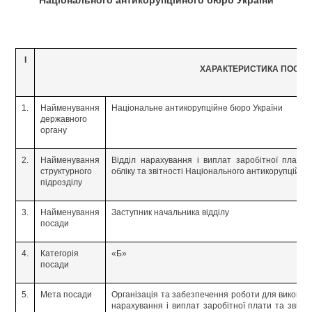
Національного антикорупційного бюро України
І
ХАРАКТЕРИСТИКА ПОСА
1.
Найменування
Національне антикорупційне бюро України
державного
органу
2.
Найменування
Відділ нарахування і виплат заробітної плати т
структурного
обліку та звітності Національного антикорупційно
підрозділу
3.
Найменування
Заступник начальника відділу
посади
4.
Категорія
«Б»
посади
5.
Мета посади
Організація та забезпечення роботи для виконанн
нарахування і виплат заробітної плати та звітно