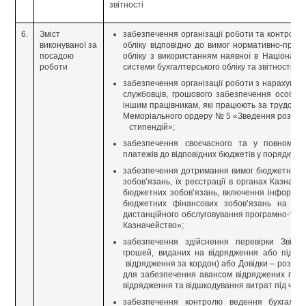
звітності
6.
Зміст
забезпечення організації роботи та контролю
виконуваної за
обліку відповідно до вимог нормативно-прав
посадою
обліку з використанням наявної в Національ
роботи
системи бухгалтерського обліку та звітності;
забезпечення організації роботи з нарахуван
службовців, грошового забезпечення особам
іншим працівникам, які працюють за трудови
Меморіального ордеру № 5 «Зведення розрахун
стипендій»;
забезпечення своєчасного та у повному об
платежів до відповідних бюджетів у порядку та
забезпечення дотримання вимог бюджетного 
зобов’язань, їх реєстрації в органах Казначе
бюджетних зобов’язань, включення інформаці
бюджетних фінансових зобов’язань на підс
дистанційного обслуговування програмно-техн
Казначейство»;
забезпечення здійснення перевірки Звітів
грошей, виданих на відрядження або під зв
відрядження за кордон) або Довідки – розраху
для забезпечення авансом відряджених прац
відрядження та відшкодування витрат під час 
забезпечення контролю ведення бухгалтерс