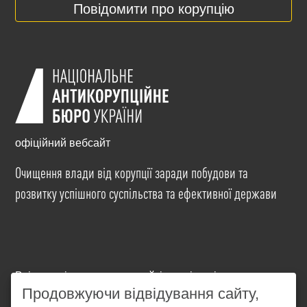
Повідомити про корупцію
офіційний вебсайт
Очищення влади від корупції заради побудови та
розвитку успішного суспільства та ефективної держави
Всі матеріали на цьому сайті розміщені на умовах
ліцензії
Creative Commons Attribution-NonCommercial-
Продовжуючи відвідування сайту,
NoDerivatives 4.0 International
. Використання будь-