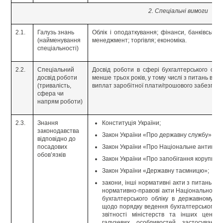
2. Спеціальні вимоги
2.1.
Галузь знань
Облік і оподаткування; фінанси, банківська
(найменування
менеджмент; торгівля; економіка.
спеціальності)
2.2.
Спеціальний
Досвід роботи в сфері бухгалтерського облі
досвід роботи
менше трьох років, у тому числі з питань вед
(тривалість,
виплат заробітної плати/грошового забезпеч
сфера чи
напрям роботи)
2.3.
Знання
Конституція України;
законодавства
Закон України «Про державну службу»;
відповідно до
посадових
Закон України «Про Національне антикору
обов’язків
Закон України «Про запобігання корупції»;
Закон України «Державну таємницю»;
закони, інші нормативні акти з питань вед
нормативно-правові акти Національного б
бухгалтерського обліку в державному се
щодо порядку ведення бухгалтерського об
звітності міністерств та інших центр
галузевих особливостей застосування