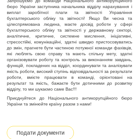
Запрошуємо до команди Національного антикорупційного
бюро України заступника начальника відділу нарахування і
виплат заробітної плати та звітності Управління
бухгалтерського обліку та звітності! Якщо Ви чесна та
цілеспрямована людина, маєте досвід роботи у сфері
бухгалтерського обліку та звітності у державному секторі,
аналітичне, критичне, системне мислення, ініціативні,
стресостійкі, комунікаційні, здатні швидко пристосовуватись
до змін, прагнете бути частиною потужної команди фахівців,
які люблять свою справу та мають спільну мету, здатні
організовувати роботу та контроль за виконанням завдань,
функцій, покладених на відділ, координувати та аналізувати
якість роботи, високий ступінь відповідальності за результати
роботи, вмієте працювати в команді, орієнтовані на
результат та якість, бажаєте бути дотичними до розвитку
відділу, то ми шукаємо саме Вас!!!
Приєднуйтеся до Національного антикорупційного бюро
України та змінюйте країну разом з нами!
Подати документи