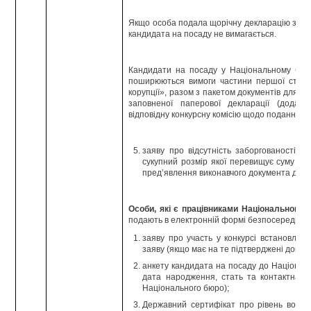
Якщо особа подала щорічну декларацію за ми
кандидата на посаду не вимагається.
Кандидати на посаду у Національному бюр
поширюються вимоги частини першої статті
корупції», разом з пакетом документів для уча
заповненої паперової декларації (додат
відповідну конкурсну комісію щодо подання та
заяву про відсутність заборгованості з
сукупний розмір якої перевищує суму від
пред’явлення виконавчого документа до п
Особи, які є працівниками Національного 
подають в електронній формі безпосередньо
заяву про участь у конкурсі встановлен
заяву (якщо має на те підтверджені докуме
анкету кандидата на посаду до Націонал
дата народження, стать та контактна і
Національного бюро);
Державний сертифікат про рівень волод