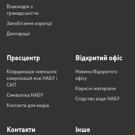
Взаємодія з
громадськістю
Запобігання корупції
Декларації
Пресцентр
Відкритий офіс
Координація зовнішніх
Новини Відкритого
комунікацій між НАБУ і
офісу
САП
Корисні матеріали
Cимволіка НАБУ
Слідство веде НАБУ
Контакти для медіа
Контакти
Інше