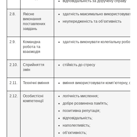
відповідальність за доручену справу
2.8.
Якісне
здатність максимально використовувати в
виконання
неупередженість та об’єктивність
поставлених
завдань
2.9.
Командна
здатність виконувати колегіальну роботу
робота та
взаємодія
2.10.
Сприйняття
стійкість до стресу
змін
2.11.
Технічні вміння
вміння використовувати комп’ютерну, офі
2.12.
Особистісні
логічність мислення;
компетенції
добре розвинена пам'ять;
позитивна репутація;
відповідальність;
наполегливість;
об’єктивність;