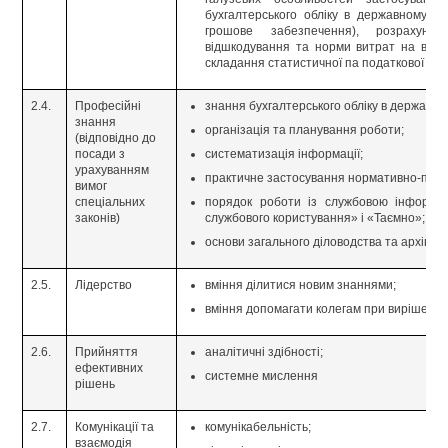
бухгалтерського обліку в державному се
грошове забезпечення), розрахунк
відшкодування та норми витрат на відр
складання статистичної па податкової звіт
2.4.
Професійні
знання бухгалтерського обліку в державно
знання
організація та планування роботи;
(відповідно до
посади з
систематизація інформації;
урахуванням
практичне застосування нормативно-право
вимог
спеціальних
порядок роботи із службовою інформа
законів)
службового користування» і «Таємно»;
основи загального діловодства та архівно
2.5.
Лідерство
вміння ділитися новим знаннями;
вміння допомагати колегам при вирішенні
2.6.
Прийняття
аналітичні здібності;
ефективних
системне мислення
рішень
2.7.
Комунікації та
комунікабельність;
взаємодія