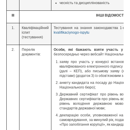
чесність та дисциплінованість
ІІІ
ІНШІ ВІДОМОСТІ
1.
Кваліфікаційний
Тестування на знання законодавства 1-го 
іспит
kvalifikaciynogo-ispytu
(тестування)
2.
Перелік
Особи, які бажають взяти участь у кон
документів:
безпосередньо через вебсайт Національного
заяву про участь у конкурсі встановле
кваліфікованого електронного підпису
(далі – КЕП), або письмову заяву (як
підстави) (додаток 3) із обов’язковим заз
анкету кандидата на посаду до Націонал
Національного бюро);
Державний сертифікат про рівень волод
Державних сертифікатів про рівень воло
рівень володіння державною мовою, 
стандартів державної мови;
декларацію особи, уповноваженої на ви
самоврядування, за минулий рік, подану 
«Про запобігання корупції», як кандидата 