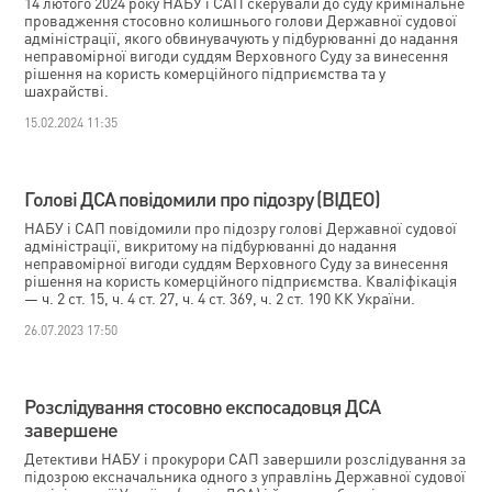
14 лютого 2024 року НАБУ і САП скерували до суду кримінальне
провадження стосовно колишнього голови Державної судової
адміністрації, якого обвинувачують у підбурюванні до надання
неправомірної вигоди суддям Верховного Суду за винесення
рішення на користь комерційного підприємства та у
шахрайстві.
15.02.2024 11:35
Голові ДСА повідомили про підозру (ВІДЕО)
НАБУ і САП повідомили про підозру голові Державної судової
адміністрації, викритому на підбурюванні до надання
неправомірної вигоди суддям Верховного Суду за винесення
рішення на користь комерційного підприємства. Кваліфікація
— ч. 2 ст. 15, ч. 4 ст. 27, ч. 4 ст. 369, ч. 2 ст. 190 КК України.
26.07.2023 17:50
Розслідування стосовно експосадовця ДСА
завершене
Детективи НАБУ і прокурори САП завершили розслідування за
підозрою ексначальника одного з управлінь Державної судової