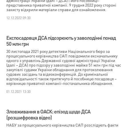
адміністрації України (далі – ДСА) і його пособниці-
представника приватної компанії. 9 грудня 2022 року стороні
захисту відкрили матеріали справи для ознайомлення.
12.12.2022 09:30
Експосадовця ДСА підозрюють у заволодінні понад
50 млн грн
30 листопада 2021 року детективи Національного бюро за
процесуального керівництва САП повідомили ексначальнику
одного з управлінь Державної судової адміністрації України
(далі – ДСА) про підозру у заволодінні майже 51 млн грн під час
закупівлі судами України обладнання для протоколювання
судових засідань та відеоконференцій. До кримінальної
відповідальності також притягнуто й пособницю посадовця –
керівницю приватної компанії-постачальника обладнання.
01.12.2021 13:30
Зловживання в ОАСК: епізод щодо ДСА
(розшифровка відео)
НАБУ за процесуального керівництва САП розслідують факти