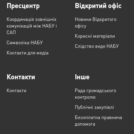
Пресцентр
Відкритий офіс
Координація зовнішніх
Новини Відкритого
комунікацій між НАБУ і
офісу
САП
Корисні матеріали
Cимволіка НАБУ
Слідство веде НАБУ
Контакти для медіа
Контакти
Інше
Контакти
Рада громадського
контролю
Публічні закупівлі
Безоплатна правнича
допомога