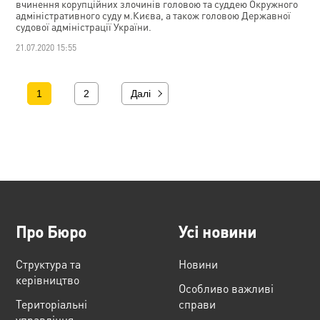
вчинення корупційних злочинів головою та суддею Окружного
адміністративного суду м.Києва, а також головою Державної
судової адміністрації України.
21.07.2020 15:55
1
2
Далі
Про Бюро
Усі новини
Структура та
Новини
керівництво
Особливо важливі
Територіальні
справи
управління