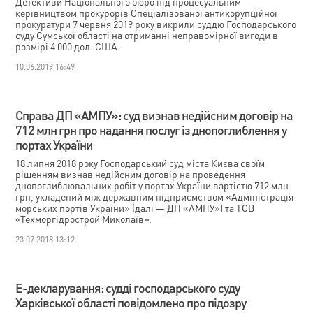
Детективи Національного бюро під процесуальним
керівництвом прокурорів Спеціалізованої антикорупційної
прокуратури 7 червня 2019 року викрили суддю Господарського
суду Сумської області на отриманні неправомірної вигоди в
розмірі 4 000 дол. США.
10.06.2019 16:49
Справа ДП «АМПУ»: суд визнав недійсним договір на
712 млн грн про надання послуг із днопоглиблення у
портах України
18 липня 2018 року Господарський суд міста Києва своїм
рішенням визнав недійсним договір на проведення
днопоглиблювальних робіт у портах України вартістю 712 млн
грн, укладений між державним підприємством «Адміністрація
морських портів України» (далі — ДП «АМПУ») та ТОВ
«Техморгідрострой Миколаїв».
23.07.2018 13:12
Е-декларування: судді господарського суду
Харківської області повідомлено про підозру