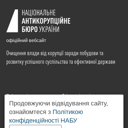
офіційний вебсайт
Очищення влади від корупції заради побудови та
розвитку успішного суспільства та ефективної держави
Всі матеріали на цьому сайті розміщені на умовах
ліцензії
Creative Commons Attribution-NonCommercial-
Продовжуючи відвідування сайту,
NoDerivatives 4.0 International
. Використання будь-
ознайомтеся з
Політикою
яких матеріалів, розміщених на сайті, дозволяється
конфіденційності НАБУ
за умови посилання на
www.nabu.gov.ua
в
незалежності від повного або часткового