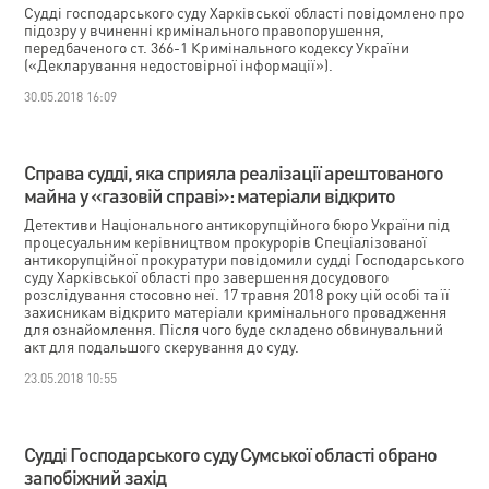
Судді господарського суду Харківської області повідомлено про
підозру у вчиненні кримінального правопорушення,
передбаченого ст. 366-1 Кримінального кодексу України
(«Декларування недостовірної інформації»).
30.05.2018 16:09
Справа судді, яка сприяла реалізації арештованого
майна у «газовій справі»: матеріали відкрито
Детективи Національного антикорупційного бюро України під
процесуальним керівництвом прокурорів Спеціалізованої
антикорупційної прокуратури повідомили судді Господарського
суду Харківської області про завершення досудового
розслідування стосовно неї. 17 травня 2018 року цій особі та її
захисникам відкрито матеріали кримінального провадження
для ознайомлення. Після чого буде складено обвинувальний
акт для подальшого скерування до суду.
23.05.2018 10:55
Судді Господарського суду Сумської області обрано
запобіжний захід