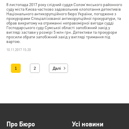
8 листопада 2017 року слідчий суддя Солом’янського районного
суду міста Києва частково задовольнив клопотання детективів
Національного антикорупційного бюро України, погоджене з
прокурорами Спеціалізованої антикорупційної прокуратури, та
обрав викритому на отриманні неправомірної вигоди судді
Господарського суду Сумської області запобіжний захід у
вигляді застави у розмірі 5 млн грн. Детективи та прокурори
просили обрати запобіжний захід у вигляді тримання під
вартою.
10.11.2017 15:20
1
2
Далі
Про Бюро
Усі новини