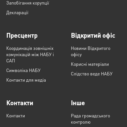
Запобігання корупції
Декларації
Пресцентр
Відкритий офіс
Координація зовнішніх
Новини Відкритого
комунікацій між НАБУ і
офісу
САП
Корисні матеріали
Cимволіка НАБУ
Слідство веде НАБУ
Контакти для медіа
Контакти
Інше
Контакти
Рада громадського
контролю