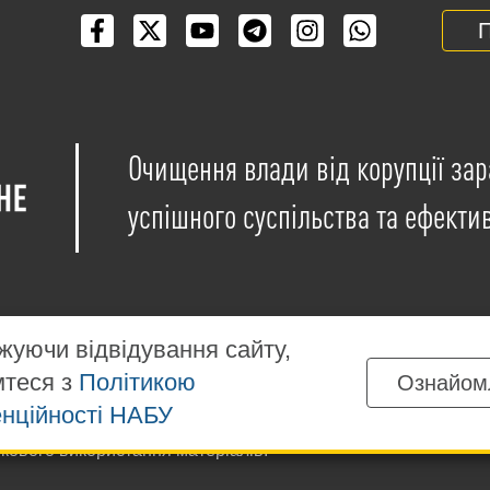
П
Очищення влади від корупції зар
успішного суспільства та ефекти
уючи відвідування сайту,
мтеся з
Політикою
Ознайом
іщені на умовах ліцензії
Creative Commons Attribution-NonCo
нційності НАБУ
ких матеріалів, розміщених на сайті, дозволяється за умов
ткового використання матеріалів.