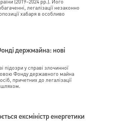
аїни (2019–2024 рр.). Його
багаченні, легалізації незаконно
ропозиції хабаря в особливо
Фонді держмайна: нові
і підозри у справі злочинної
оловою Фонду державного майна
осіб, причетних до легалізації
 шляхом.
ється ексміністр енергетики