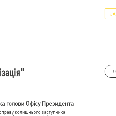
UA
ізація"
ка голови Офісу Президента
 справу колишнього заступника