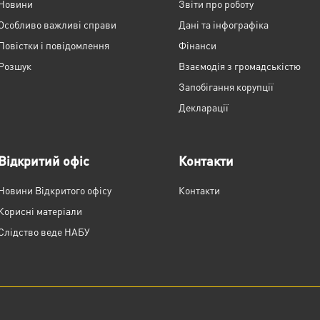
Новини
Звіти про роботу
Особливо важливі справи
Дані та інфографіка
Повістки і повідомлення
Фінанси
Розшук
Взаємодія з громадськістю
Запобігання корупції
Декларації
Відкритий офіс
Контакти
Новини Відкритого офісу
Контакти
Корисні матеріали
Слідство веде НАБУ