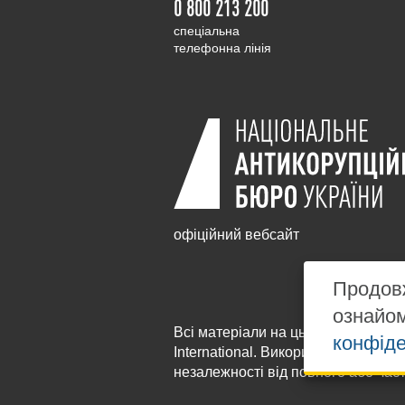
0 800 213 200
cпеціальна
телефонна лінія
офіційний вебсайт
Продовж
ознайо
Всі матеріали на цьому сайті розм
конфіде
International
. Використання будь-я
незалежності від повного або час