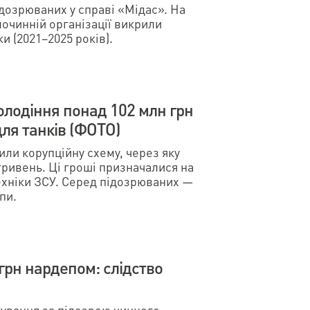
дозрюваних у справі «Мідас». На
злочинній організації викрили
и (2021–2025 років).
володіння понад 102 млн грн
для танків (ФОТО)
или корупційну схему, через яку
гривень. Ці гроші призначалися на
ехніки ЗСУ. Серед підозрюваних —
упи.
 грн нардепом: слідство
ування за підозрою чинного