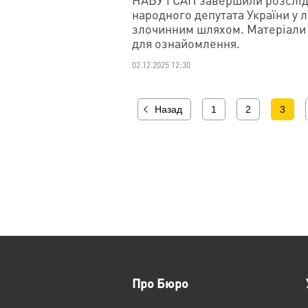
народного депутата України у л
злочинним шляхом. Матеріали 
для ознайомлення.
02.12.2025 12:30
Назад
1
2
3
Про Бюро