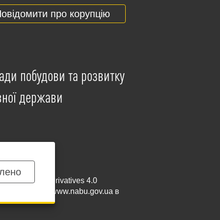
овідомити про корупцію
ади побудови та розвитку
вної держави
лено
mmercial-NoDerivatives 4.0
и посилання на
www.nabu.gov.ua
в