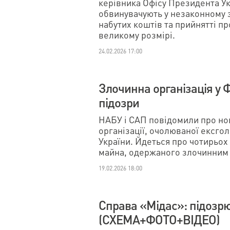
керівника Офісу Президента Укр
обвинувачують у незаконному з
набутих коштів та прийнятті п
великому розмірі.
24.02.2026 17:00
Злочинна організація у 
підозри
НАБУ і САП повідомили про нов
організації, очолюваної ексг
України. Йдеться про чотирьох 
майна, одержаного злочинним
19.02.2026 18:00
Справа «Мідас»: підозрю
(СХЕМА+ФОТО+ВІДЕО)