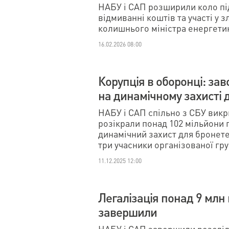
НАБУ і САП розширили коло пі
відмиванні коштів та участі у 
колишнього міністра енергетик
16.02.2026 08:00
Корупція в оборонці: за
на динамічному захисті 
НАБУ і САП спільно з СБУ викр
розікрали понад 102 мільйони 
динамічний захист для бронет
три учасники організованої гр
11.12.2025 12:00
Легалізація понад 9 млн
завершили
НАБУ і САП завершили розслід