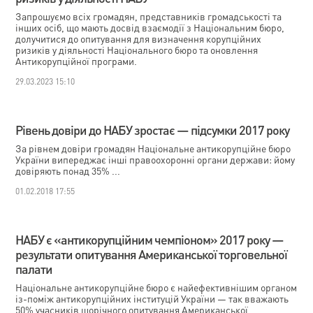
Запрошуємо всіх громадян, представників громадськості та
інших осіб, що мають досвід взаємодії з Національним бюро,
долучитися до опитування для визначення корупційних
ризиків у діяльності Національного бюро та оновлення
Антикорупційної програми.
29.03.2023 15:10
Рівень довіри до НАБУ зростає — підсумки 2017 року
За рівнем довіри громадян Національне антикорупційне бюро
України випереджає інші правоохоронні органи держави: йому
довіряють понад 35% ...
01.02.2018 17:55
НАБУ є «антикорупційним чемпіоном» 2017 року —
результати опитування Американської торговельної
палати
Національне антикорупційне бюро є найефективнішим органом
із-поміж антикорупційних інституцій України — так вважають
50% учасників щорічного опитування Американської