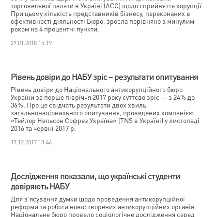
торговельної палати в Україні (ACC) щодо сприйняття корупції.
При цьому кількість представників бізнесу, переконаних в
ефективності діяльності Бюро, зросла порівняно з минулим
роком на 4 процентні пункти.
29.01.2018 15:19
Рівень довіри до НАБУ зріс – результати опитування
Рівень довіри до Національного антикорупційного бюро
України за перше півріччя 2017 року суттєво зріс — з 24% до
36%. Про це свідчать результати двох хвиль
загальнонаціонального опитування, проведених компанією
«Тейлор Нельсон Софрез Україна» (TNS в Україні) у листопаді
2016 та червні 2017 р.
17.12.2017 13:46
Дослідження показали, що українські студенти
довіряють НАБУ
Для з’ясування думки щодо проведення антикорупційної
реформи та роботи новостворених антикорупційних органів
Національне бюро провело соціологічне дослідження серед