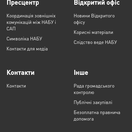
Пресцентр
Відкритий офіс
Координація зовнішніх
Новини Відкритого
комунікацій між НАБУ і
офісу
САП
Корисні матеріали
Cимволіка НАБУ
Слідство веде НАБУ
Контакти для медіа
Контакти
Інше
Контакти
Рада громадського
контролю
Публічні закупівлі
Безоплатна правнича
допомога