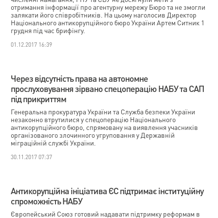
отримання інформації про агентурну мережу Бюро та не змогли
залякати його співробітників. На цьому наголосив Директор
Національного антикорупційного бюро України Артем Ситник 1
грудня під час брифінгу.
01.12.2017 16:39
Через відсутність права на автономне
прослуховування зірвано спецоперацію НАБУ та САП
під прикриттям
Генеральна прокуратура України та Служба безпеки України
незаконно втрутилися у спецоперацію Національного
антикорупційного бюро, спрямовану на виявлення учасників
організованого злочинного угруповання у Державній
міграційній службі України.
30.11.2017 07:37
Антикорупційна ініціатива ЄС підтримає інституційну
спроможність НАБУ
Європейський Союз готовий надавати підтримку реформам в