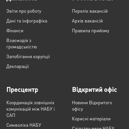
Звіти про роботу
Перелік вакансій
Дані та інфографіка
Архів вакансій
Фінанси
Правила прийому
Взаємодія з
громадськістю
Запобігання корупції
Декларації
Пресцентр
Відкритий офіс
Координація зовнішніх
Новини Відкритого
комунікацій між НАБУ і
офісу
САП
Корисні матеріали
Cимволіка НАБУ
Слідство веде НАБУ