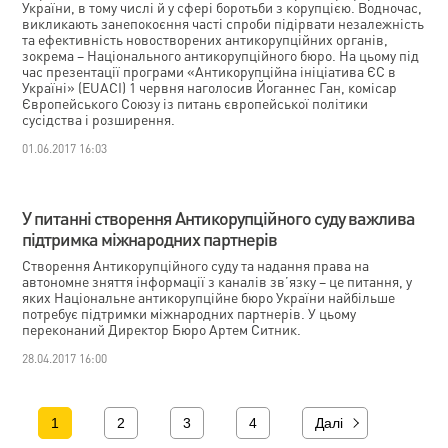
України, в тому числі й у сфері боротьби з корупцією. Водночас,
викликають занепокоєння часті спроби підірвати незалежність
та ефективність новостворених антикорупційних органів,
зокрема – Національного антикорупційного бюро. На цьому під
час презентації програми «Антикорупційна ініціатива ЄС в
Україні» (EUACI) 1 червня наголосив Йоганнес Ган, комісар
Європейського Союзу із питань європейської політики
сусідства і розширення.
01.06.2017 16:03
У питанні створення Антикорупційного суду важлива
підтримка міжнародних партнерів
Створення Антикорупційного суду та надання права на
автономне зняття інформації з каналів зв’язку – це питання, у
яких Національне антикорупційне бюро України найбільше
потребує підтримки міжнародних партнерів. У цьому
переконаний Директор Бюро Артем Ситник.
28.04.2017 16:00
1
2
3
4
Далі