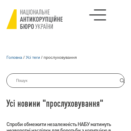
Головна
/
Усі теги
/
прослуховування
Усі новини "прослуховування"
Спроби обмежити незалежність НАБУ матимуть
незворотні наслідки для боротьби з корупцією в