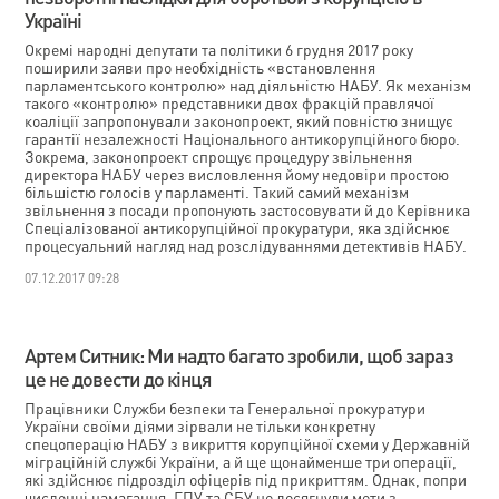
Україні
Окремі народні депутати та політики 6 грудня 2017 року
поширили заяви про необхідність «встановлення
парламентського контролю» над діяльністю НАБУ. Як механізм
такого «контролю» представники двох фракцій правлячої
коаліції запропонували законопроект, який повністю знищує
гарантії незалежності Національного антикорупційного бюро.
Зокрема, законопроект спрощує процедуру звільнення
директора НАБУ через висловлення йому недовіри простою
більшістю голосів у парламенті. Такий самий механізм
звільнення з посади пропонують застосовувати й до Керівника
Спеціалізованої антикорупційної прокуратури, яка здійснює
процесуальний нагляд над розслідуваннями детективів НАБУ.
07.12.2017 09:28
Артем Ситник: Ми надто багато зробили, щоб зараз
це не довести до кінця
Працівники Служби безпеки та Генеральної прокуратури
України своїми діями зірвали не тільки конкретну
спецоперацію НАБУ з викриття корупційної схеми у Державній
міграційній службі України, а й ще щонайменше три операції,
які здійснює підрозділ офіцерів під прикриттям. Однак, попри
численні намагання, ГПУ та СБУ не досягнули мети з