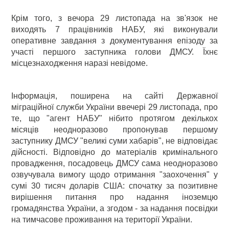
Крім того, з вечора 29 листопада на зв'язок не
виходять 7 працівників НАБУ, які виконували
оперативне завдання з документування епізоду за
участі першого заступника голови ДМСУ. Їхнє
місцезнаходження наразі невідоме.
Інформація, поширена на сайті Державної
міграційної служби України ввечері 29 листопада, про
те, що "агент НАБУ" нібито протягом декількох
місяців неодноразово пропонував першому
заступнику ДМСУ "великі суми хабарів", не відповідає
дійсності. Відповідно до матеріалів кримінального
провадження, посадовець ДМСУ сама неодноразово
озвучувала вимогу щодо отримання "заохочення" у
сумі 30 тисяч доларів США: спочатку за позитивне
вирішення питання про надання іноземцю
громадянства України, а згодом - за надання посвідки
на тимчасове проживання на території України.