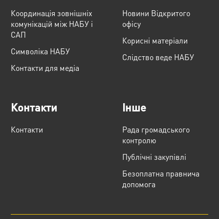
Координація зовнішніх
Новини Відкритого
комунікацій між НАБУ і
офісу
САП
Корисні матеріали
Cимволіка НАБУ
Слідство веде НАБУ
Контакти для медіа
Контакти
Інше
Контакти
Рада громадського
контролю
Публічні закупівлі
Безоплатна правнича
допомога