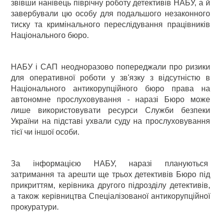
звівши нанівець піврічну роботу детективів НАБУ, а й
завербували цю особу для подальшого незаконного
тиску та кримінального переслідування працівників
Національного бюро.
НАБУ і САП неодноразово попереджали про ризики
для оперативної роботи у зв'язку з відсутністю в
Національного антикорупційного бюро права на
автономне прослуховування - наразі Бюро може
лише використовувати ресурси Служби безпеки
України на підставі ухвали суду на прослуховування
тієї чи іншої особи.
За інформацією НАБУ, наразі плануються
затримання та арешти ще трьох детективів Бюро під
прикриттям, керівника другого підрозділу детективів,
а також керівництва Спеціалізованої антикорупційної
прокуратури.