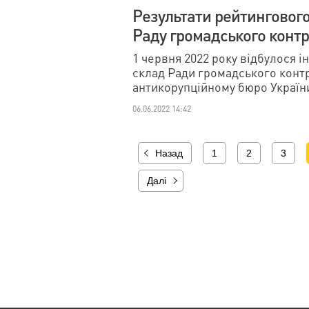
Результати рейтингового
Раду громадського конт
1 червня 2022 року відбулося 
склад Ради громадського конт
антикорупційному бюро України.
06.06.2022 14:42
Назад
1
2
3
Далі