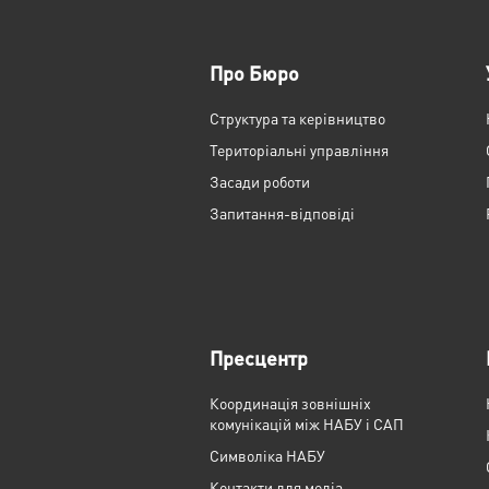
Про Бюро
Структура та керівництво
Територіальні управління
Засади роботи
Запитання-відповіді
Пресцентр
Координація зовнішніх
комунікацій між НАБУ і САП
Cимволіка НАБУ
Контакти для медіа