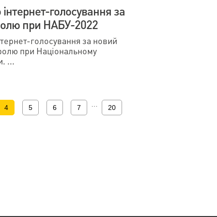
 інтернет-голосування за
ролю при НАБУ-2022
інтернет-голосування за новий
ролю при Національному
 ...
…
4
5
6
7
20