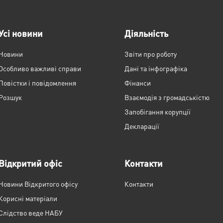
Усі новини
Діяльність
Новини
Звіти про роботу
Особливо важливі справи
Дані та інфографіка
Повістки і повідомлення
Фінанси
Розшук
Взаємодія з громадськістю
Запобігання корупції
Декларації
Відкритий офіс
Контакти
Новини Відкритого офісу
Контакти
Корисні матеріали
Слідство веде НАБУ