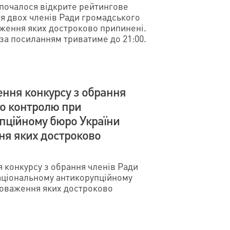
озпочалося відкрите рейтингове
я двох членів Ради громадського
аження яких достроково припинені.
за посиланням триватиме до 21:00.
ння конкурсу з обрання
го контролю при
пційному бюро України
ня яких достроково
онкурсу з обрання членів Ради
аціональному антикорупційному
новаження яких достроково