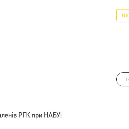
UA
членів РГК при НАБУ: