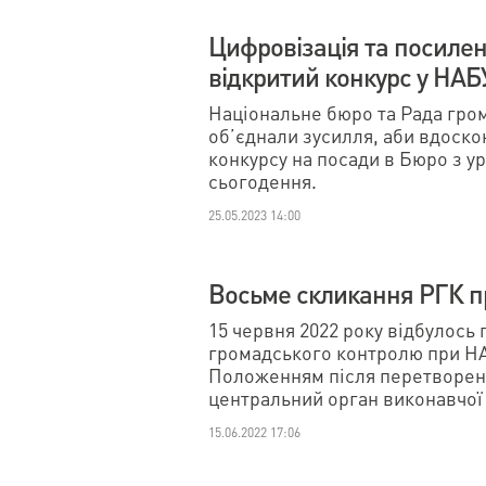
Цифровізація та посиленн
відкритий конкурс у НАБ
Національне бюро та Рада гро
об’єднали зусилля, аби вдоско
конкурсу на посади в Бюро з у
сьогодення.
25.05.2023 14:00
Восьме скликання РГК п
15 червня 2022 року відбулось
громадського контролю при НА
Положенням після перетворен
центральний орган виконавчої 
15.06.2022 17:06