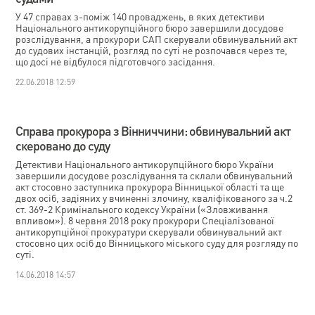
У 47 справах з-поміж 140 проваджень, в яких детективи
Національного антикорупційного бюро завершили досудове
розслідування, а прокурори САП скерували обвинувальний акт
до судових інстанцій, розгляд по суті не розпочався через те,
що досі не відбулося підготовчого засідання.
22.06.2018 12:59
Справа прокурора з Вінниччини: обвинувальний акт
скеровано до суду
Детективи Національного антикорупційного бюро України
завершили досудове розслідування та склали обвинувальний
акт стосовно заступника прокурора Вінницької області та ще
двох осіб, задіяних у вчиненні злочину, кваліфікованого за ч.2
ст. 369-2 Кримінального кодексу України («Зловживання
впливом»). 8 червня 2018 року прокурори Спеціалізованої
антикорупційної прокуратури скерували обвинувальний акт
стосовно цих осіб до Вінницького міського суду для розгляду по
суті.
14.06.2018 14:57