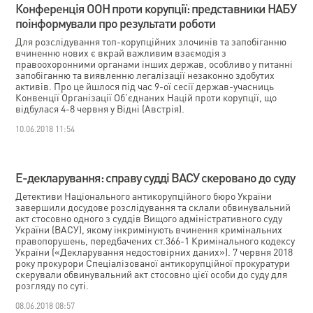
Конференція ООН проти корупції: представники НАБУ
поінформували про результати роботи
Для розслідування топ-корупційних злочинів та запобіганню
вчиненню нових є вкрай важливим взаємодія з
правоохоронними органами інших держав, особливо у питанні
запобіганню та виявленню легалізації незаконно здобутих
активів. Про це йшлося під час 9-ої сесії держав-учасниць
Конвенції Організації Об’єднаних Націй проти корупції, що
відбулася 4-8 червня у Відні (Австрія).
10.06.2018 11:54
Е-декларування: справу судді ВАСУ скеровано до суду
Детективи Національного антикорупційного бюро України
завершили досудове розслідування та склали обвинувальний
акт стосовно одного з суддів Вищого адміністративного суду
України (ВАСУ), якому інкримінують вчинення кримінальних
правопорушень, передбачених ст.366-1 Кримінального кодексу
України («Декларування недостовірних даних»). 7 червня 2018
року прокурори Спеціалізованої антикорупційної прокуратури
скерували обвинувальний акт стосовно цієї особи до суду для
розгляду по суті.
08.06.2018 08:57