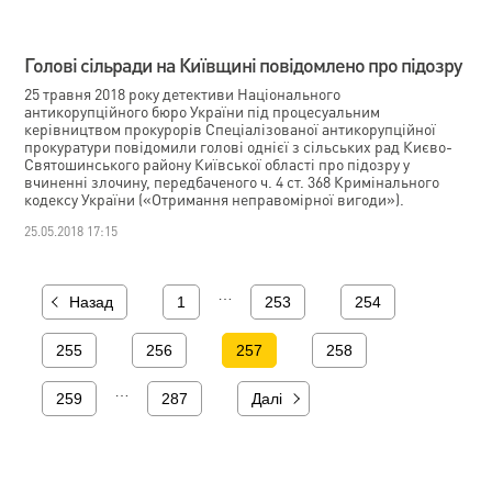
Голові сільради на Київщині повідомлено про підозру
25 травня 2018 року детективи Національного
антикорупційного бюро України під процесуальним
керівництвом прокурорів Спеціалізованої антикорупційної
прокуратури повідомили голові однієї з сільських рад Києво-
Святошинського району Київської області про підозру у
вчиненні злочину, передбаченого ч. 4 ст. 368 Кримінального
кодексу України («Отримання неправомірної вигоди»).
25.05.2018 17:15
…
Назад
1
253
254
255
256
257
258
…
259
287
Далі