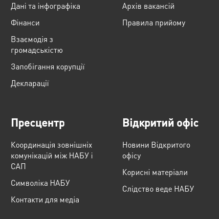
Дані та інфографіка
Архів вакансій
Фінанси
Правила прийому
Взаємодія з
громадськістю
Запобігання корупції
Декларації
Пресцентр
Відкритий офіс
Координація зовнішніх
Новини Відкритого
комунікацій між НАБУ і
офісу
САП
Корисні матеріали
Cимволіка НАБУ
Слідство веде НАБУ
Контакти для медіа