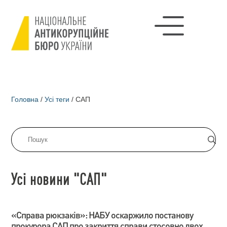
Головна
/
Усі теги
/
САП
Усі новини "САП"
«Справа рюкзаків»: НАБУ оскаржило постанову
прокурора САП про закриття справи стосовно двох