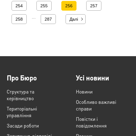
254
255
256
257
…
258
287
Далі
Про Бюро
Усі новини
Структура та
Новини
керівництво
Особливо важливі
Територіальні
справи
управління
Повістки і
Засади роботи
повідомлення
Запитання-відповіді
Розшук