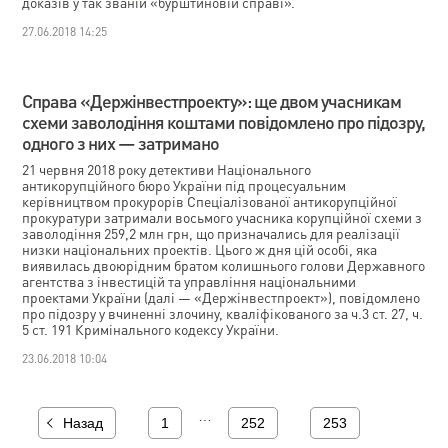
доказів у так званій «бурштиновій справі».
27.06.2018 14:25
Справа «Держінвестпроекту»: ще двом учасникам
схеми заволодіння коштами повідомлено про підозру,
одного з них — затримано
21 червня 2018 року детективи Національного
антикорупційного бюро України під процесуальним
керівництвом прокурорів Спеціалізованої антикорупційної
прокуратури затримали восьмого учасника корупційної схеми з
заволодіння 259,2 млн грн, що призначались для реалізації
низки національних проектів. Цього ж дня цій особі, яка
виявилась двоюрідним братом колишнього голови Державного
агентства з інвестицій та управління національними
проектами України (далі — «Держінвестпроект»), повідомлено
про підозру у вчиненні злочину, кваліфікованого за ч.3 ст. 27, ч.
5 ст. 191 Кримінального кодексу України.
23.06.2018 10:04
…
Назад
1
252
253