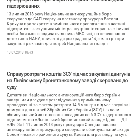
підозрюваних
13 липня 2018 року Національне антикорупційне бюро
скерувало до САП скаргу на постанову прокурора Василя
Кричуна про закриття кримінального провадження в частині
підозри екс-заступника міністра внутрішніх справ та фізичної
особи-близького родича очільника МВС, які, на переконання
детективів НАБУ, причетні до розкрадання 14,5 млн грн при
закупівлі рюкзаків для потреб Національної гвардії.
13.07.2018 18:43
Справу розтрати коштів ЗСУ під час закупівлі двигунів
на Львівському бронетанковому заводі скеровано до
суду
Детективи Національного антикорупційного бюро України
завершили досудове розслідування у кримінальному
провадженні за фактом розтрати 14,5 млн грн під час закупівлі
двигунів для потреб Збройних Сил України (ЗСУ) і склали
обвинувальний акт стосовно посадових осіб ЗСУ та державного
підприємства «Львівський бронетанковий завод» (далі — ДП
«ЛБТЗ»). 11 липня 2018 року прокурори Спеціалізованої
антикорупційної прокуратури скерували обвинувальний акт до
Солом’янського районного суду м. Києва для розгляду по суті.