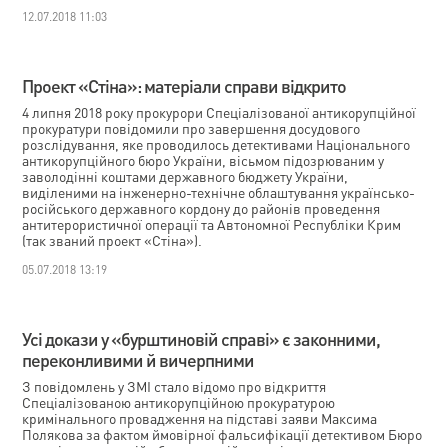
12.07.2018 11:03
Проект «Стіна»: матеріали справи відкрито
4 липня 2018 року прокурори Спеціалізованої антикорупційної
прокуратури повідомили про завершення досудового
розслідування, яке проводилось детективами Національного
антикорупційного бюро України, вісьмом підозрюваним у
заволодінні коштами державного бюджету України,
виділеними на інженерно-технічне облаштування українсько-
російського державного кордону до районів проведення
антитерористичної операції та Автономної Республіки Крим
(так званий проект «Стіна»).
05.07.2018 13:19
Усі докази у «бурштиновій справі» є законними,
переконливими й вичерпними
З повідомлень у ЗМІ стало відомо про відкриття
Спеціалізованою антикорупційною прокуратурою
кримінального провадження на підставі заяви Максима
Полякова за фактом ймовірної фальсифікації детективом Бюро