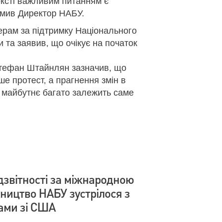
ексті важливим питанням є
домив Директор НАБУ.
ерам за підтримку Національного
 та заявив, що очікує на початок
тефан Штайнлян зазначив, що
е протест, а прагнення змін в
ще майбутнє багато залежить саме
дзвітності за міжнародною
вництво НАБУ зустрілося з
ами зі США