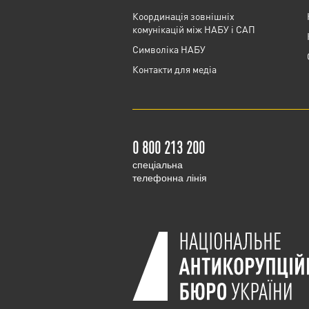
Координація зовнішніх
комунікацій між НАБУ і САП
Cимволіка НАБУ
Контакти для медіа
0 800 213 200
cпеціальна
телефонна лінія