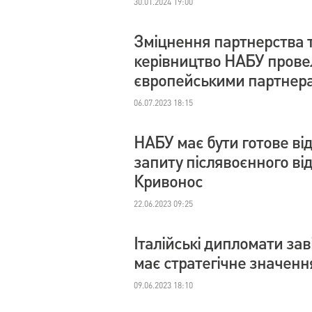
30.01.2024 19:00
Зміцнення партнерства т
керівництво НАБУ провел
європейськими партнер
06.07.2023 18:15
НАБУ має бути готове ві
запиту післявоєнного в
Кривонос
22.06.2023 09:25
Італійські дипломати за
має стратегічне значенн
09.06.2023 18:10