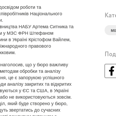
 досвідом роботи та
Кат
співробітників Національного
и.
рівництва НАБУ Артема Ситника та
МІ
арем у МЗС ФРН Штефаном
ни в Україні Крістофом Вайлем,
іжнародного правового
Под
жковим.
наголосив, що у бюро важливу
методам обробки та аналізу
ння, це є запорукою успішного
ди аналізу закритих та відкритих
овуються у ЄС та США, в Україні
або не використовуються зовсім.
іл, який буде створено у бюро,
дуть звертатись до сучасних