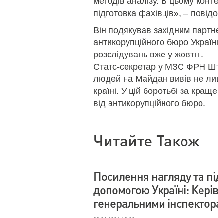
методів аналізу. В цьому конт
підготовка фахівців», – пові
Він подякував західним партн
антикорупційного бюро України
розслідувань вже у жовтні.
Статс-секретар у МЗС ФРН Ш
людей на Майдан вивів не лиш
країні. У цій боротьбі за кра
від антикорупційного бюро.
Читайте Також
Посилення нагляду та пі
допомогою Україні: Кері
генеральними інспектор