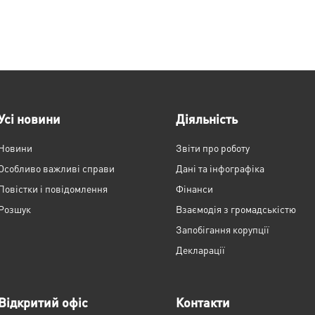
Усі новини
Діяльність
Новини
Звіти про роботу
Особливо важливі справи
Дані та інфографіка
Повістки і повідомлення
Фінанси
Розшук
Взаємодія з громадськістю
Запобігання корупції
Декларації
Відкритий офіс
Контакти