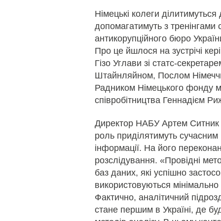
Німецькі колеги ділитимуться
допомагатимуть з тренінгами 
антикорупційного бюро Україн
Про це йшлося на зустрічі ке
Гізо Углави зі статс-секрет
Штайнляйном, Послом Німеччи
Радником Німецького фонду м
співробітництва Геннадієм Ри
Директор НАБУ Артем Ситник 
роль приділятимуть сучасним 
інформації. На його перекона
розслідування. «Провідні мето
баз даних, які успішно застос
використовуються мінімально 
Фактично, аналітичний підрозд
стане першим в Україні, де бу