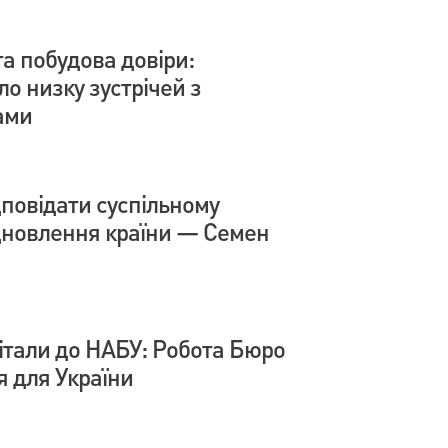
а побудова довіри:
о низку зустрічей з
ами
дповідати суспільному
ідновлення країни — Семен
вітали до НАБУ: Робота Бюро
я для України