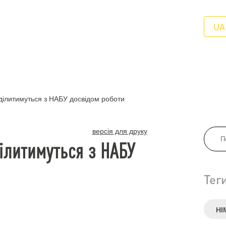
UA
ділитимуться з НАБУ досвідом роботи
версія для друку
ілитимуться з НАБУ
Тег
НІ