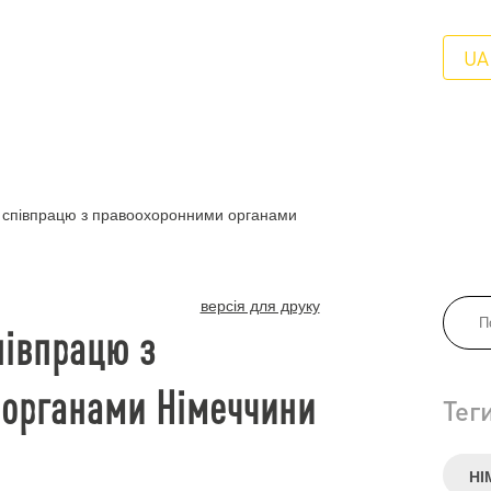
UA
співпрацю з правоохоронними органами
версія для друку
півпрацю з
органами Німеччини
Тег
НІ