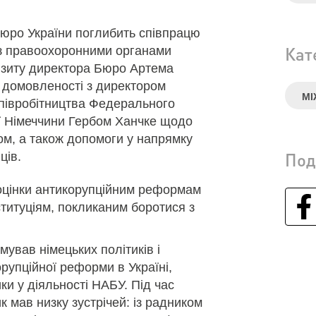
бюро України поглибить співпрацю
Кат
 з правоохоронними органами
візиту директора Бюро Артема
 домовленості з директором
МІ
півробітництва Федерального
ії Німеччини Гербом Ханчке щодо
ом, а також допомоги у напрямку
Под
ців.
 оцінки антикорупційним реформам
ституціям, покликаним боротися з
ував німецьких політиків і
рупційної реформи в Україні,
ки у діяльності НАБУ. Під час
к мав низку зустрічей: із радником