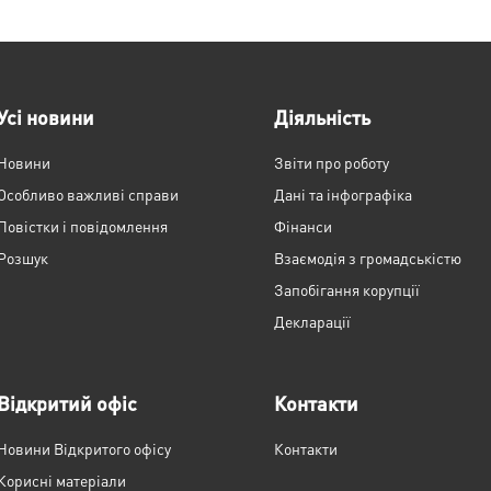
Усі новини
Діяльність
Новини
Звіти про роботу
Особливо важливі справи
Дані та інфографіка
Повістки і повідомлення
Фінанси
Розшук
Взаємодія з громадськістю
Запобігання корупції
Декларації
Відкритий офіс
Контакти
Новини Відкритого офісу
Контакти
Корисні матеріали