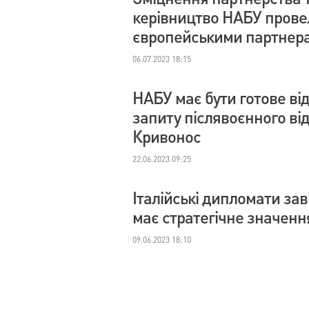
керівництво НАБУ провел
європейськими партнер
06.07.2023 18:15
НАБУ має бути готове ві
запиту післявоєнного в
Кривонос
22.06.2023 09:25
Італійські дипломати за
має стратегічне значенн
09.06.2023 18:10