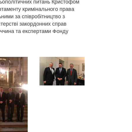
ньополітичних питань Кристофом
ртаменту кримінального права
ними за співробітництво з
стерстві закордонних справ
еччина та експертами Фонду