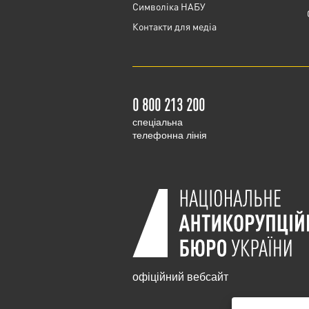
Cимволіка НАБУ
Контакти для медіа
0 800 213 200
cпеціальна
телефонна лінія
офіційний вебсайт