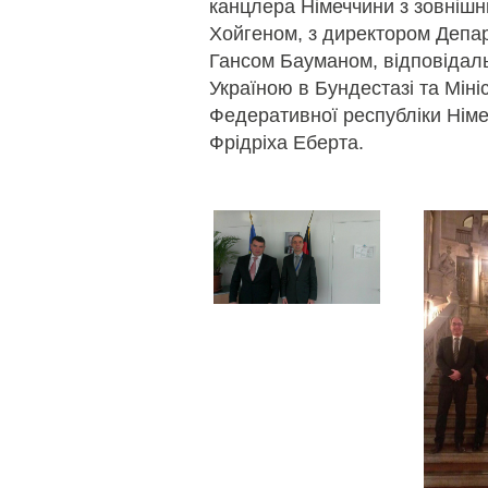
канцлера Німеччини з зовніш
Хойгеном, з директором Депа
Гансом Бауманом, відповідаль
Україною в Бундестазі та Міні
Федеративної республіки Нім
Фрідріха Еберта.