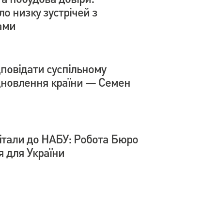
о низку зустрічей з
ами
дповідати суспільному
ідновлення країни — Семен
вітали до НАБУ: Робота Бюро
я для України