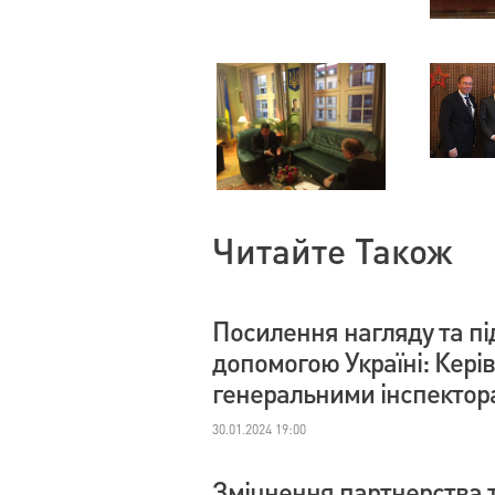
Читайте Також
Посилення нагляду та пі
допомогою Україні: Кері
генеральними інспектор
30.01.2024 19:00
Зміцнення партнерства т