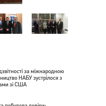
дзвітності за міжнародною
вництво НАБУ зустрілося з
ами зі США
а побудова довіри: