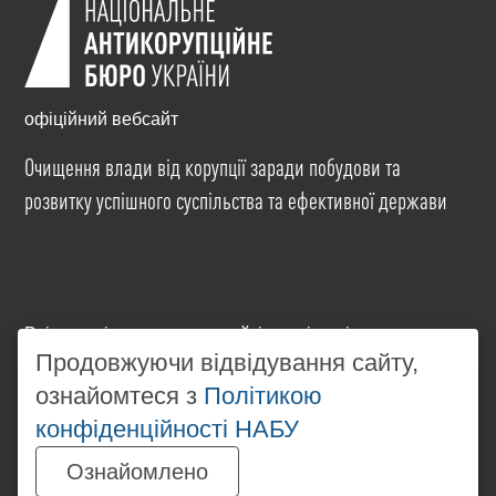
офіційний вебсайт
Очищення влади від корупції заради побудови та
розвитку успішного суспільства та ефективної держави
Всі матеріали на цьому сайті розміщені на умовах
ліцензії
Creative Commons Attribution-NonCommercial-
Продовжуючи відвідування сайту,
NoDerivatives 4.0 International
. Використання будь-
ознайомтеся з
Політикою
яких матеріалів, розміщених на сайті, дозволяється
конфіденційності НАБУ
за умови посилання на
www.nabu.gov.ua
в
незалежності від повного або часткового
Ознайомлено
використання матеріалів.