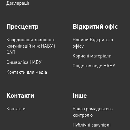
Декларації
Пресцентр
Відкритий офіс
Координація зовнішніх
Новини Відкритого
комунікацій між НАБУ і
офісу
САП
Корисні матеріали
Cимволіка НАБУ
Слідство веде НАБУ
Контакти для медіа
Контакти
Інше
Контакти
Рада громадського
контролю
Публічні закупівлі